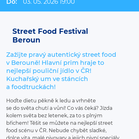
Do:
03. 05. 2026 19:00
Street Food Festival
Beroun
Zažijte pravý autentický street food
v Berouně! Hlavní prim hraje to
nejlepší pouliční jídlo v ČR!
Kuchařský um ve stáncích
a foodtruckách!
Hoďte dietu pěkně k ledu a vrhněte
se do světa chutí a vůní! Co vás čeká? Jízda
kolem světa bez letenek, za to s plným
břichem! Těšit se můžete na nejlepší street
food scénu v ČR. Nebude chybět sladké,
dolce vita, malé pivovary a jejich pivní speciály,