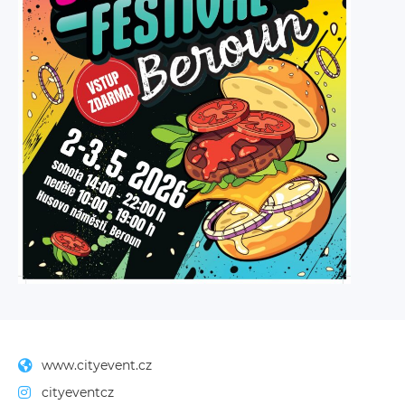
www.cityevent.cz
cityeventcz