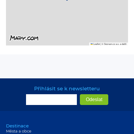
Leaflet
|
© Seznam.cz a.s. a další
Přihlásit se k newsletteru
Destinace
Města a obce