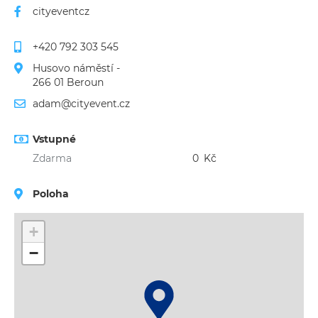
cityeventcz
+420 792 303 545
Husovo náměstí -
266 01 Beroun
adam@cityevent.cz
Vstupné
Zdarma
0
Kč
Poloha
+
−