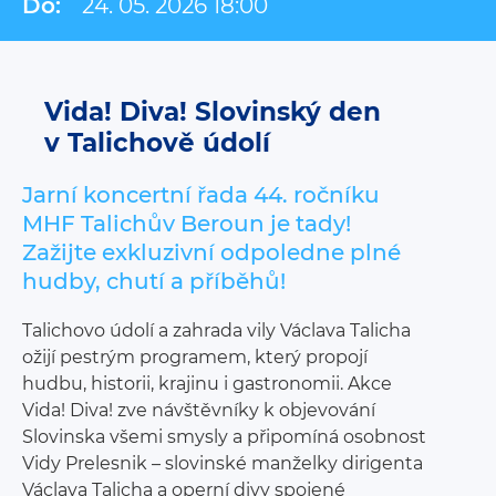
Do:
24. 05. 2026 18:00
Vida! Diva! Slovinský den
v Talichově údolí
Jarní koncertní řada 44. ročníku
MHF Talichův Beroun je tady!
Zažijte exkluzivní odpoledne plné
hudby, chutí a příběhů!
Talichovo údolí a zahrada vily Václava Talicha
ožijí pestrým programem, který propojí
hudbu, historii, krajinu i gastronomii. Akce
Vida! Diva! zve návštěvníky k objevování
Slovinska všemi smysly a připomíná osobnost
Vidy Prelesnik – slovinské manželky dirigenta
Václava Talicha a operní divy spojené