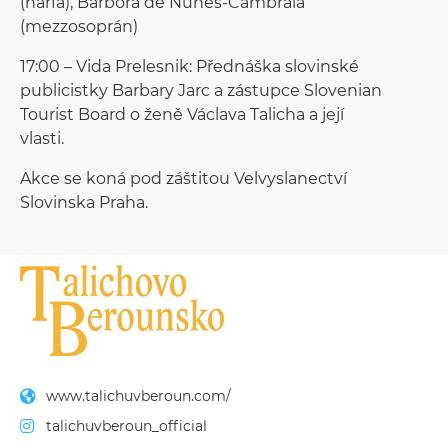
(harfa), Barbora de Nunes-Cambraia
(mezzosoprán)
17:00 – Vida Prelesnik: Přednáška slovinské
publicistky Barbary Jarc a zástupce Slovenian
Tourist Board o ženě Václava Talicha a její
vlasti.
Akce se koná pod záštitou Velvyslanectví
Slovinska Praha.
www.talichuvberoun.com/
talichuvberoun_official