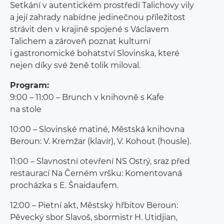
Setkání v autentickém prostředí Talichovy vily
a její zahrady nabídne jedinečnou příležitost
strávit den v krajině spojené s Václavem
Talichem a zároveň poznat kulturní
i gastronomické bohatství Slovinska, které
nejen díky své ženě tolik miloval.
Program:
9:00 – 11:00 – Brunch v knihovně s Kafe
na stole
10:00 – Slovinské matiné, Městská knihovna
Beroun: V. Kremžar (klavír), V. Kohout (housle).
11:00 – Slavnostní otevření NS Ostrý, sraz před
restaurací Na Černém vršku: Komentovaná
procházka s E. Šnaidaufem.
12:00 – Pietní akt, Městský hřbitov Beroun:
Pěvecký sbor Slavoš, sbormistr H. Utidjian,