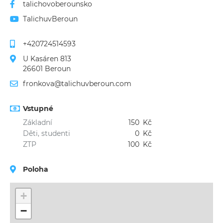
talichovoberounsko
TalichuvBeroun
+420724514593
U Kasáren 813
26601 Beroun
fronkova@talichuvberoun.com
Vstupné
Základní
150
Kč
Děti, studenti
0
Kč
ZTP
100
Kč
Poloha
+
−