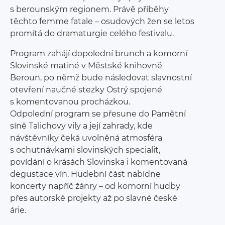
s berounským regionem. Právě příběhy
těchto femme fatale – osudových žen se letos
promítá do dramaturgie celého festivalu.
Program zahájí dopolední brunch a komorní
Slovinské matiné v Městské knihovně
Beroun, po němž bude následovat slavnostní
otevření naučné stezky Ostrý spojené
s komentovanou procházkou.
Odpolední program se přesune do Pamětní
síně Talichovy vily a její zahrady, kde
návštěvníky čeká uvolněná atmosféra
s ochutnávkami slovinských specialit,
povídání o krásách Slovinska i komentovaná
degustace vín. Hudební část nabídne
koncerty napříč žánry – od komorní hudby
přes autorské projekty až po slavné české
árie.