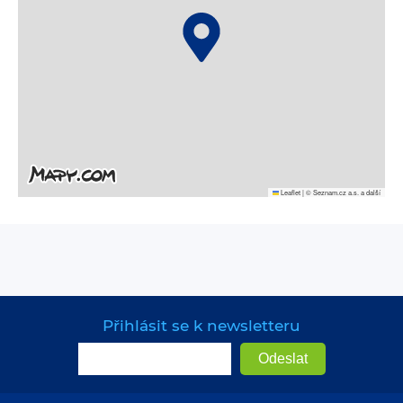
Leaflet
|
© Seznam.cz a.s. a další
Přihlásit se k newsletteru