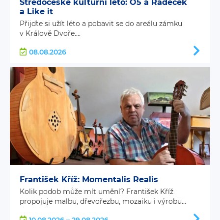
Středočeské kulturní léto: O5 a Radeček
a Like it
Přijďte si užít léto a pobavit se do areálu zámku
v Králově Dvoře....
08.08.2026
František Kříž: Momentalis Realis
Kolik podob může mít umění? František Kříž
propojuje malbu, dřevořezbu, mozaiku i výrobu...
10.08.2026 – 29.08.2026