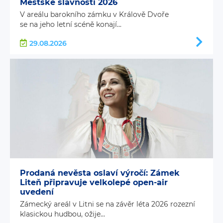
Městské slavnosti 2026
V areálu barokního zámku v Králově Dvoře
se na jeho letní scéně konají...
29.08.2026
Prodaná nevěsta oslaví výročí: Zámek
Liteň připravuje velkolepé open-air
uvedení
Zámecký areál v Litni se na závěr léta 2026 rozezní
klasickou hudbou, ožije...