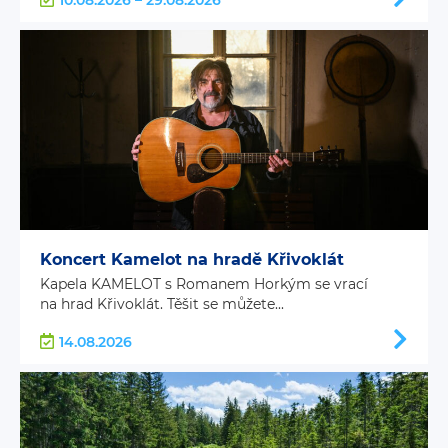
Koncert Kamelot na hradě Křivoklát
Kapela KAMELOT s Romanem Horkým se vrací
na hrad Křivoklát. Těšit se můžete...
14.08.2026