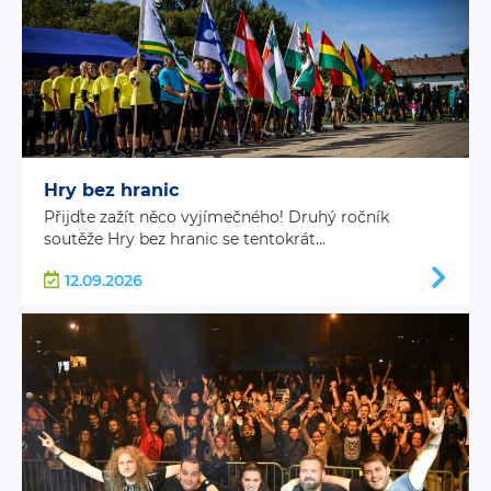
Hry bez hranic
Přijďte zažít něco vyjímečného! Druhý ročník
soutěže Hry bez hranic se tentokrát...
12.09.2026