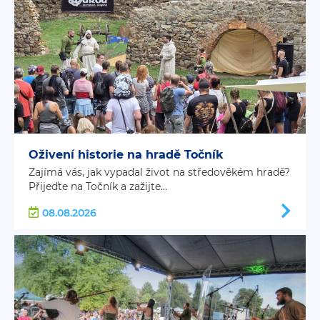
Oživení historie na hradě Točník
Zajímá vás, jak vypadal život na středověkém hradě?
Přijeďte na Točník a zažijte...
08.08.2026