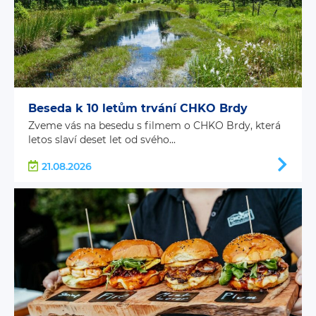
Beseda k 10 letům trvání CHKO Brdy
Zveme vás na besedu s filmem o CHKO Brdy, která
letos slaví deset let od svého...
21.08.2026