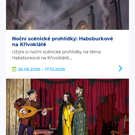
Noční scénické prohlídky: Habsburkové
na Křivoklátě
Užijte si noční scénické prohlídky na téma
Habsburkové na Křivoklátě....
26.06.2026 – 17.10.2026