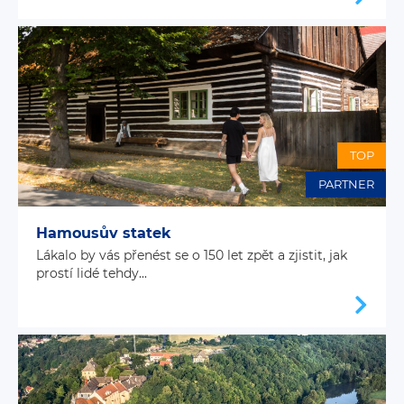
TOP
PARTNER
Hamousův statek
Lákalo by vás přenést se o 150 let zpět a zjistit, jak
prostí lidé tehdy...