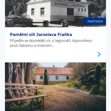
PARTNER
Pamětní síň Jaroslava Fraňka
Přijeďte se dozvědět víc o legionáři, bojovníkovi
proti fašismu a místním...