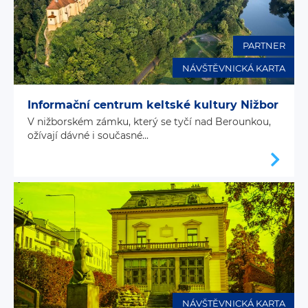
PARTNER
NÁVŠTĚVNICKÁ KARTA
Informační centrum keltské kultury Nižbor
V nižborském zámku, který se tyčí nad Berounkou,
ožívají dávné i současné...
NÁVŠTĚVNICKÁ KARTA