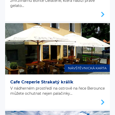
zmrzlinárnu Bonté Gelaterie, která nabízí pravé
gelato...
NÁVŠTĚVNICKÁ KARTA
Cafe Creperie Strakatý králík
V nádherném prostředí na ostrově na řece Berounce
můžete ochutnat nejen palačinky...