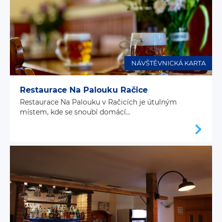
NÁVŠTĚVNICKÁ KARTA
Restaurace Na Palouku Račice
Restaurace Na Palouku v Račicích je útulným
místem, kde se snoubí domácí...