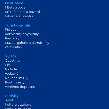
Destinace
Města a obce
Místní rodáci a pověsti
Informační centra
Turistické cíle
Příroda
Rozhledny a vyhlídky
Památky
Muzea, galerie a památníky
Za zvířátky
Výlety
Questing
Pěší
Na kole
Vodácké
Naučné stezky
Poutní cesty
Veřejnou dopravou
Aktivity
Sport
Kultura a zábava
Relax a wellness