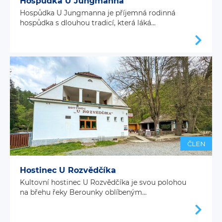
Hospůdka U Jungmanna
Hospůdka U Jungmanna je příjemná rodinná
hospůdka s dlouhou tradicí, která láká...
ČLEN
Hostinec U Rozvědčíka
Kultovní hostinec U Rozvědčíka je svou polohou
na břehu řeky Berounky oblíbeným...