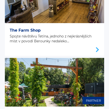
The Farm Shop
Spojte návštěvu Tetína, jednoho z nejkrásnějších
míst v povodí Berounky nedaleko...
PARTNER