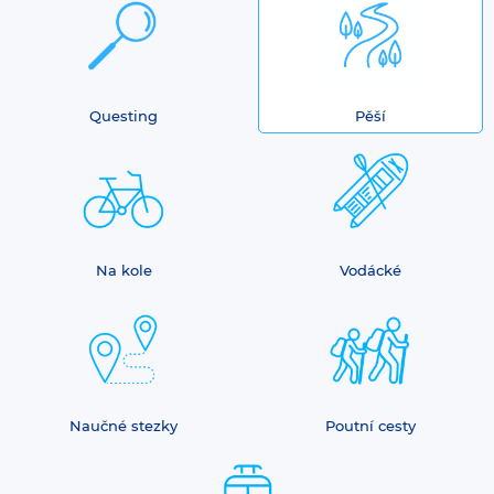
Questing
Pěší
Na kole
Vodácké
Naučné stezky
Poutní cesty