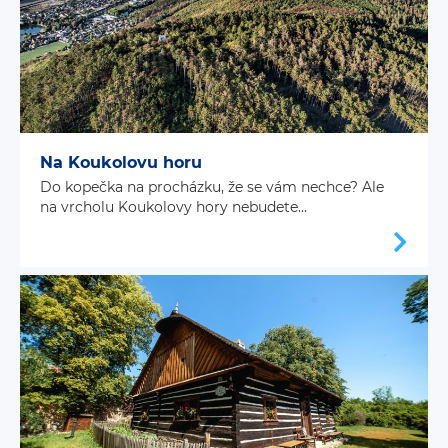
Na Koukolovu horu
Do kopečka na procházku, že se vám nechce? Ale
na vrcholu Koukolovy hory nebudete...