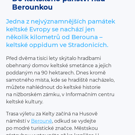
Berounkou
Jedna z nejvýznamnějších památek
keltské Evropy se nachází jen
několik kilometrů od Berouna –
keltské oppidum ve Stradonicích.
Před dvěma tisíci lety
skýtalo hradbami
obehnaný domov keltské smetánce
a
jejich
poddaným na 90 hektarech. Dnes kromě
samotného místa, kde se hradiště nacházelo,
můžete
nahlédnout do keltské historie
na nižborském zámku,
v
Informačním centru
keltské kultury.
Trasa výletu za Kelty začíná na Husově
náměstí
v
Berouně
, odkud se vydejte
po modré turistické
značce. Městskou