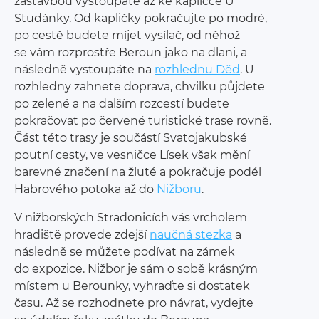
zástavbou vystoupáte až ke kapličce
U
Studánky. Od kapličky pokračujte po modré,
po
cestě budete míjet vysílač, od něhož
se vám rozprostře
Beroun jako na dlani, a
následně vystoupáte na
rozhlednu Děd
. U
rozhledny zahnete doprava,
chvilku půjdete
po zelené a
na dalším rozcestí budete
pokračovat po červené turistické trase rovně.
Část této
trasy je součástí Svatojakubské
poutní cesty, ve vesničce
Lísek však mění
barevné značení na žluté a
pokračuje
podél
Habrového potoka až do
Nižboru
.
V
nižborských Stradonicích vás vrcholem
hradiště
provede zdejší
naučná stezka
a
následně se můžete
podívat na zámek
do expozice. Nižbor je sám o
sobě
krásným
místem u
Berounky, vyhraďte si dostatek
času.
Až se rozhodnete pro návrat, vydejte