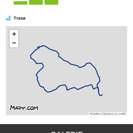
Trasa
+
−
Leaflet
|
© Seznam.cz a.s. a další