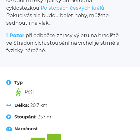
se údolím řeky
zpátky do Berouna
cyklostezkou
Po stopách českých
králů
.
Pokud vás ale budou bolet nohy, můžete
sednout
i
na vlak.
! Pozor
při odbočce z
trasy výletu na hradiště
ve
Stradonicích, stoupání na vrchol je strmé a
fyzicky
náročné.
Typ
Pěší
Délka:
20,7 km
Stoupání:
357 m
Náročnost