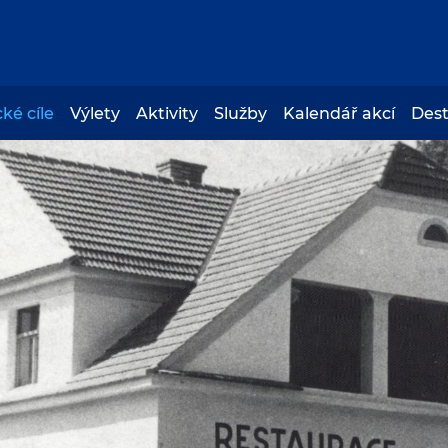
cké cíle
Výlety
Aktivity
Služby
Kalendář akcí
Des