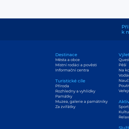
Při
k 
Destinace
Výle
Města a obce
Ques
Místní rodáci a pověsti
Pěší
Informační centra
Na ko
Vodá
Turistické cíle
Nauč
Poutn
Příroda
Veře
Rozhledny a vyhlídky
Památky
Aktiv
Muzea, galerie a památníky
Za zvířátky
Sport
Kultu
Relax
Služ