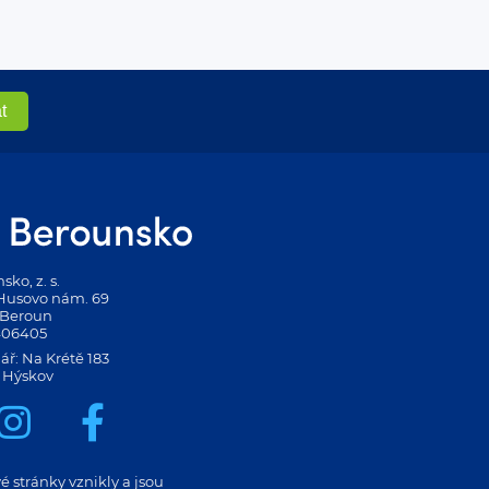
ko, z. s.
 Husovo nám. 69
 Beroun
406405
ář: Na Krétě 183
 Hýskov
 stránky vznikly a jsou