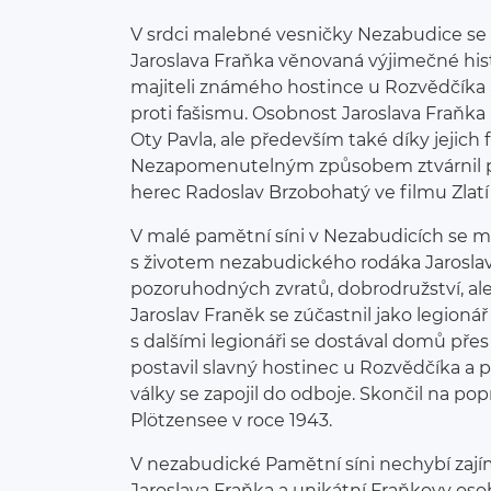
V srdci malebné vesničky Nezabudice se
Jaroslava Fraňka věnovaná výjimečné hist
majiteli známého hostince u Rozvědčíka
proti fašismu. Osobnost Jaroslava Fraňka
Oty Pavla, ale především také díky jejich
Nezapomenutelným způsobem ztvárnil po
herec Radoslav Brzobohatý ve filmu Zlatí 
V malé pamětní síni v Nezabudicích se 
s životem nezabudického rodáka Jaroslava
pozoruhodných zvratů, dobrodružství, ale
Jaroslav Franěk se zúčastnil jako legionář
s dalšími legionáři se dostával domů pře
postavil slavný hostinec u Rozvědčíka a
války se zapojil do odboje. Skončil na pop
Plötzensee v roce 1943.
V nezabudické Pamětní síni nechybí zají
Jaroslava Fraňka a unikátní Fraňkovy os