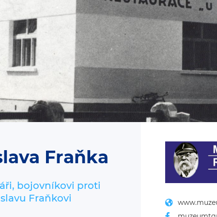
slava Fraňka
áři, bojovníkovi proti
slavu Fraňkovi
www.muze
muzeumtg