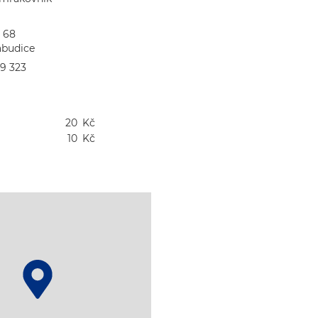
 68

abudice
49 323
20
Kč
10
Kč