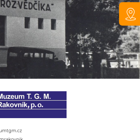
umtgm.cz
mrakovnik