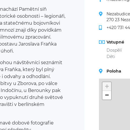
 nachází Pamětní síň
Nezabudice
orické osobnosti – legionáři,
270 23 Nez
 a statečnému bojovníkovi
+420 731 4
 mnozí znají díky povídkám
 filmovému zpracování.
Vstupné
stavu Jaroslava Fraňka
Dospělí
úhoři.
Děti
mohou návštěvníci seznámit
 Fraňka, který byl plný
Poloha
 i odvahy a odhodlání.
 bitvy u Zborova, po válce
+
s Indočínu, u Berounky pak
−
 po vypuknutí druhé světové
ravišti v berlínském
mavé dobové fotografie
obní předměty.