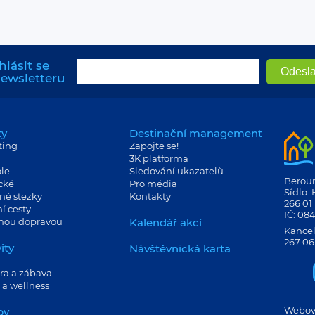
hlásit se
newsletteru
ty
Destinační management
ting
Zapojte se!
3K platforma
le
Sledování ukazatelů
Berouns
cké
Pro média
Sídlo:
né stezky
Kontakty
266 01
í cesty
IČ: 08
jnou dopravou
Kalendář akcí
Kancel
267 06
ity
Návštěvnická karta
ra a zábava
 a wellness
Webové
by