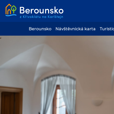
Berounsko
Návštěvnická karta
Turisti