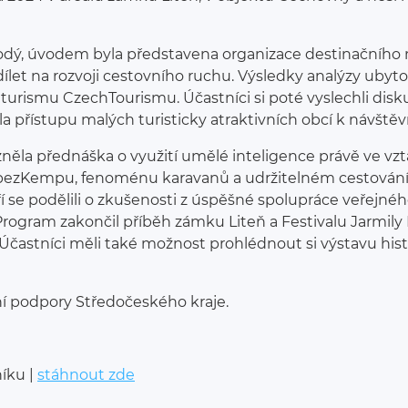
rodý, úvodem byla představena organizace destinační
dílet na rozvoji cestovního ruchu. Výsledky analýzy ubyto
 turismu CzechTourismu. Účastníci si poté vyslechli disk
la přístupu malých turisticky atraktivních obcí k návštěv
ěla přednáška o využití umělé inteligence právě ve vzt
 bezKempu, fenoménu karavanů a udržitelném cestování. In
eří se podělili o zkušenosti z úspěšné spolupráce veřej
rogram zakončil příběh zámku Liteň a Festivalu Jarmily 
. Účastníci měli také možnost prohlédnout si výstavu his
ní podpory Středočeského kraje.
íku |
stáhnout zde