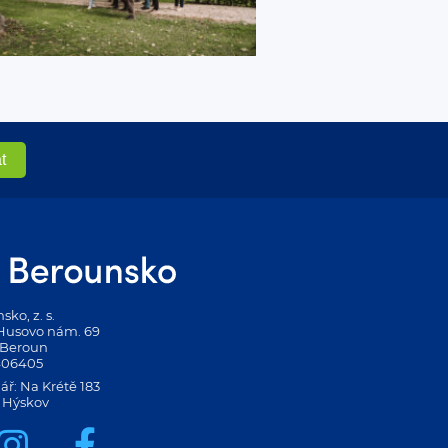
ko, z. s.
 Husovo nám. 69
 Beroun
406405
ář: Na Krétě 183
 Hýskov