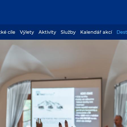
cké cíle
Výlety
Aktivity
Služby
Kalendář akcí
Des