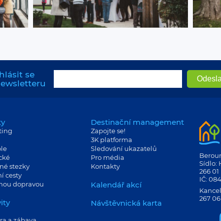
hlásit se
newsletteru
ty
Destinační management
ting
Zapojte se!
3K platforma
le
Sledování ukazatelů
Berouns
cké
Pro média
Sídlo:
né stezky
Kontakty
266 01
í cesty
IČ: 08
jnou dopravou
Kalendář akcí
Kancel
267 06
ity
Návštěvnická karta
ra a zábava