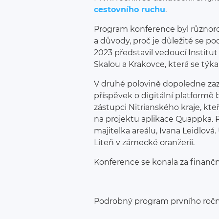
cestovního ruchu
.
Program konference byl různo
a důvody, proč je důležité se po
2023 představil vedoucí Institut
Skalou a Krakovce, která se týka
V druhé polovině dopoledne zazn
příspěvek o digitální platformě
zástupci Nitrianského kraje, kt
na projektu aplikace Quappka. P
majitelka areálu, Ivana Leidlová
Liteň v zámecké oranžerii.
Konference se konala za finanč
Podrobný program prvního ročn