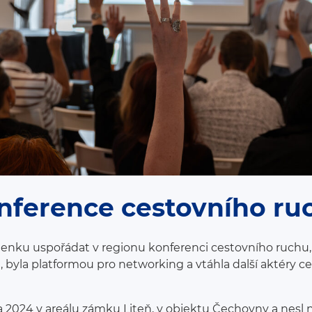
nference cestovního ru
šlenku uspořádat v regionu konferenci cestovního ruchu,
i, byla platformou pro networking a vtáhla další aktéry 
jna 2024 v areálu zámku Liteň, v objektu Čechovny a nesl