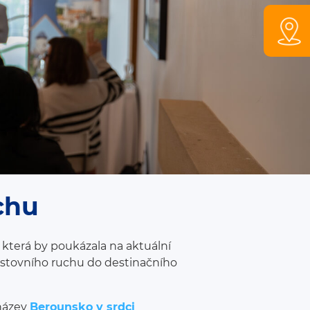
chu
 která by poukázala na aktuální
cestovního ruchu do destinačního
 název
Berounsko v srdci