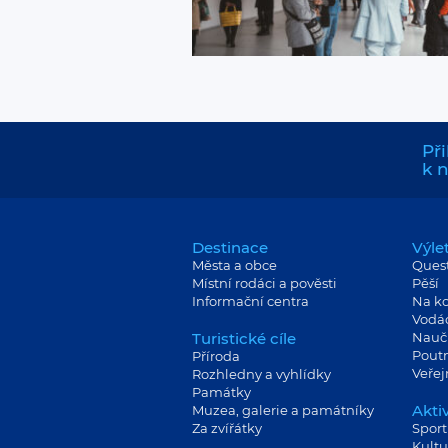
Při
k 
Destinace
Výle
Města a obce
Ques
Místní rodáci a pověsti
Pěší
Informační centra
Na ko
Vodá
Turistické cíle
Nauč
Poutn
Příroda
Veře
Rozhledny a vyhlídky
Památky
Aktiv
Muzea, galerie a památníky
Za zvířátky
Sport
Kultu