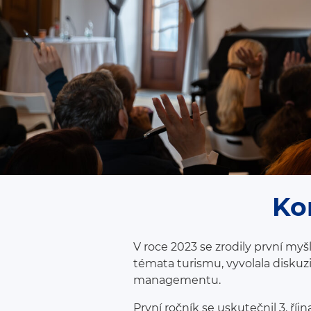
Ko
V roce 2023 se zrodily první my
témata turismu, vyvolala diskuz
managementu.
První ročník se uskutečnil 3. ří