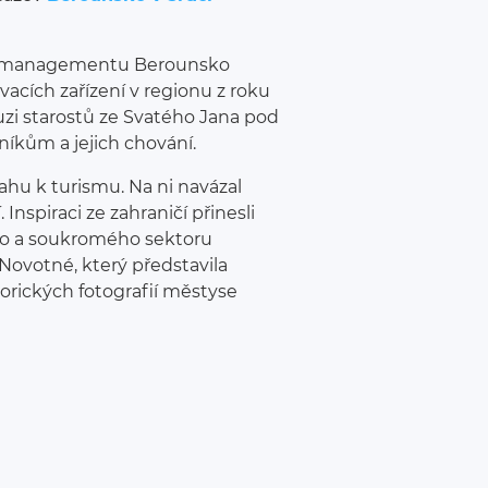
ho managementu Berounsko
vacích zařízení v regionu z roku
uzi starostů ze Svatého Jana pod
níkům a jejich chování.
ahu k turismu. Na ni navázal
spiraci ze zahraničí přinesli
ného a soukromého sektoru
Novotné, který představila
torických fotografií městyse