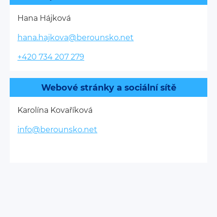
Hana Hájková
hana.hajkova@berounsko.net
+420 734 207 279
Webové stránky a sociální sítě
Karolína Kovaříková
info@berounsko.net