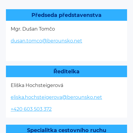
Předseda představenstva
Mgr. Dušan Tomčo
dusan.tomco@berounsko.net
Ředitelka
Eliška Hochsteigerová
eliska.hochsteigerova@berounsko.net
+420 603 503 372
Specialitka cestovního ruchu