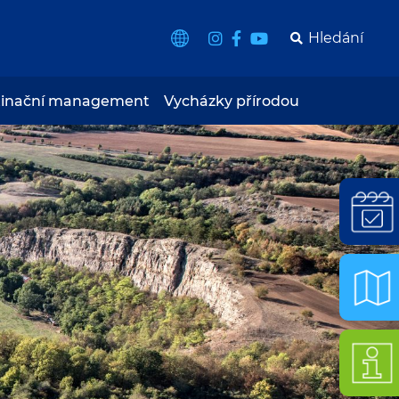
tinační management
Vycházky přírodou