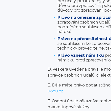
pro účely, pro které byly 
důvod pro zpracování, poku
důvody pro zpracování, po
Právo na omezení
zpraco
zpracování osobních údajů,
podmíněno souhlasem, příp
nároků.
Právo na přenositelnost
se souhlasem ke zpracování
technicky proveditelné, ta
Právo vznést námitku
pr
námitku proti zpracování o
D. Veškerá uvedená práva je m
správce osobních údajů, či elek
E. Dále máte právo podat stížno
uoou.cz
F. Osobní údaje zákazníka moho
marketingové služby.