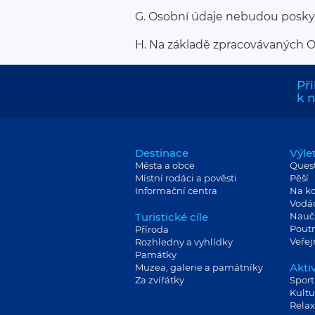
G. Osobní údaje nebudou posky
H. Na základě zpracovávaných O
Při
k 
Destinace
Výle
Města a obce
Ques
Místní rodáci a pověsti
Pěší
Informační centra
Na ko
Vodá
Turistické cíle
Nauč
Poutn
Příroda
Veře
Rozhledny a vyhlídky
Památky
Aktiv
Muzea, galerie a památníky
Za zvířátky
Sport
Kultu
Relax