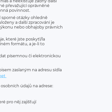
hlas a neexistuje žádný další
dné převažující oprávněné
onná povinnost.
í sporné otázky ohledně
oženy a další zpracování je
 výkonu nebo obhajoby právních
, které jste poskytl/la
ém formátu, a je-li to
dat písemnou či elektronickou
isem zaslaným na adresu sídla
net
 osobních údajů na adrese:
 pro něj zajišťují