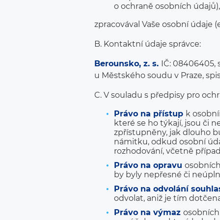
o ochraně osobních údajů),
zpracovával Vaše osobní údaje (
B. Kontaktní údaje správce:
Berounsko, z. s.
IČ: 08406405, 
u Městského soudu v Praze, spis.
C. V souladu s předpisy pro och
Právo na přístup
k osobní
které se ho týkají, jsou či
zpřístupněny, jak dlouho 
námitku, odkud osobní úda
rozhodování, včetně případ
Právo na opravu
osobních
by byly nepřesné či neúpln
Právo na odvolání souhl
odvolat, aniž je tím dotč
Právo na výmaz
osobních