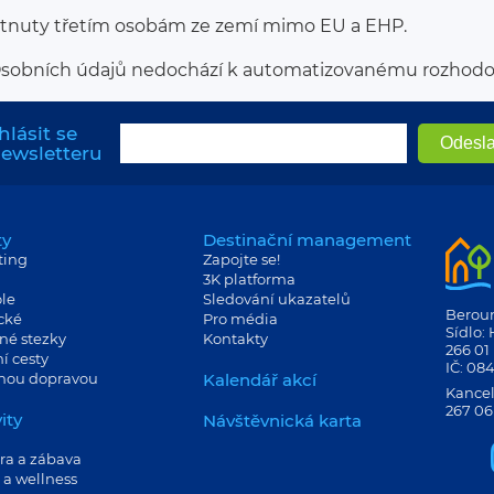
tnuty třetím osobám ze zemí mimo EU a EHP.
sobních údajů nedochází k automatizovanému rozhodován
hlásit se
newsletteru
ty
Destinační management
ting
Zapojte se!
3K platforma
le
Sledování ukazatelů
Berouns
cké
Pro média
Sídlo:
né stezky
Kontakty
266 01
í cesty
IČ: 08
jnou dopravou
Kalendář akcí
Kancel
267 06
ity
Návštěvnická karta
ra a zábava
 a wellness