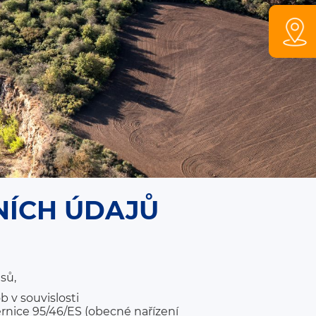
NÍCH ÚDAJŮ
sů,
 v souvislosti
rnice 95/46/ES (obecné nařízení