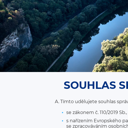
SOUHLAS S
A. Tímto udělujete souhlas sprá
se zákonem č. 110/2019 Sb.,
s nařízením Evropského par
se zpracováváním osobních