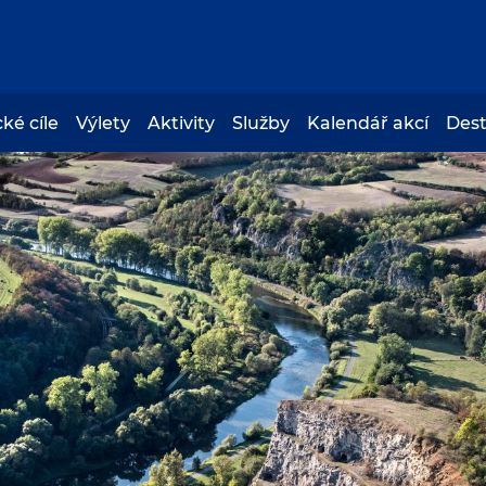
cké cíle
Výlety
Aktivity
Služby
Kalendář akcí
Des