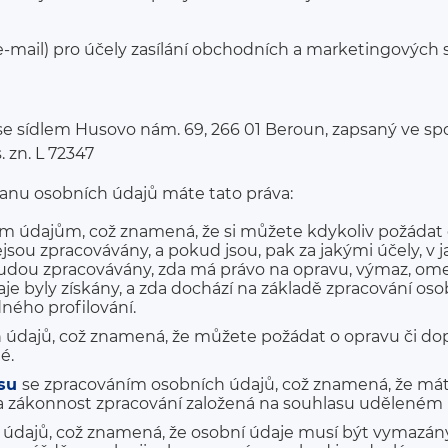
e-mail) pro účely zasílání obchodních a marketingových 
se sídlem Husovo nám. 69, 266 01 Beroun, zapsaný ve s
 zn. L 72347
ranu osobních údajů máte tato práva:
m údajům, což znamená, že si můžete kdykoliv požádat o
 nejsou zpracovávány, a pokud jsou, pak za jakými účely, 
budou zpracovávány, zda má právo na opravu, výmaz, ome
je byly získány, a zda dochází na základě zpracování o
ného profilování.
 údajů, což znamená, že můžete požádat o opravu či do
é.
asu
se zpracováním osobních údajů, což znamená, že mát
ena zákonnost zpracování založená na souhlasu uděleném
 údajů, což znamená, že osobní údaje musí být vymazány