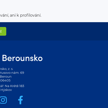
í, ani k profilování.
ko, z. s.
 Husovo nám. 69
 Beroun
406405
ář: Na Krétě 183
 Hýskov