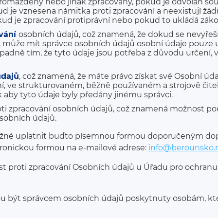
shromážděny nebo jinak zpracovány, pokud je odvolán sou
d je vznesena námitka proti zpracování a neexistují žá
kud je zpracování protiprávní nebo pokud to ukládá zák
vání
osobních údajů, což znamená, že dokud se nevyřeš
 může mít správce osobních údajů osobní údaje pouze ul
adně tím, že tyto údaje jsou potřeba z důvodu určení,
údajů
, což znamená, že máte právo získat své Osobní údaje
, ve strukturovaném, běžně používaném a strojově čiteln
k aby tyto údaje byly předány jinému správci.
oti zpracování osobních údajů, což znamená možnost po
sobních údajů.
ožné uplatnit buďto písemnou formou doporučeným dop
tronickou formou na e-mailové adrese:
info@berounsko.
st proti zpracování Osobních údajů u Úřadu pro ochranu
u být správcem osobních údajů poskytnuty osobám, které