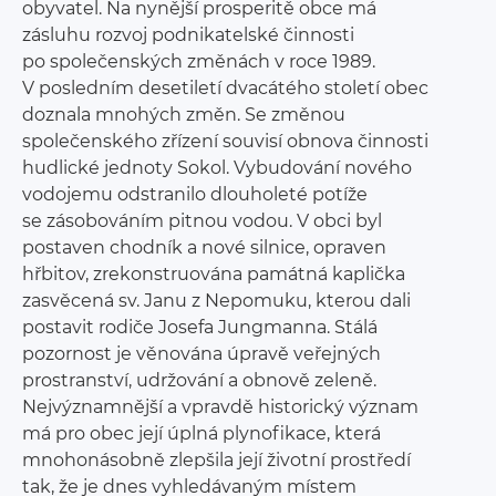
obyvatel. Na nynější prosperitě obce má
zásluhu rozvoj podnikatelské činnosti
po společenských změnách v roce 1989.
V posledním desetiletí dvacátého století obec
doznala mnohých změn. Se změnou
společenského zřízení souvisí obnova činnosti
hudlické jednoty Sokol. Vybudování nového
vodojemu odstranilo dlouholeté potíže
se zásobováním pitnou vodou. V obci byl
postaven chodník a nové silnice, opraven
hřbitov, zrekonstruována památná kaplička
zasvěcená sv. Janu z Nepomuku, kterou dali
postavit rodiče Josefa Jungmanna. Stálá
pozornost je věnována úpravě veřejných
prostranství, udržování a obnově zeleně.
Nejvýznamnější a vpravdě historický význam
má pro obec její úplná plynofikace, která
mnohonásobně zlepšila její životní prostředí
tak, že je dnes vyhledávaným místem