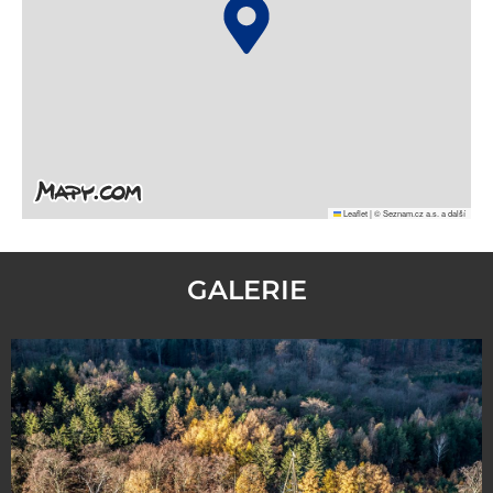
Leaflet
|
© Seznam.cz a.s. a další
GALERIE