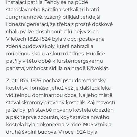
instalaci patřila. Tehdy se na půdě
staroslavného Karolina setkali tři bratři
Jungmannové, vzácný příklad tehdejší
i dnešní generaci, že třeba z prosté doškové
chalupy, lze dosáhnout cílů nejvyšších.
V letech 1822-1824 byla v obci postavena
zděná budova školy, která nahradila
roubenou školu a slouží dodnes. Hudlice
patřily v této době k furstenbergskému
panství, vrchnost sídlila na hradě Křivoklát.
Z let 1874-1876 pochází pseudorománský
kostel sv. Tomáše, jehož věž je další zdaleka
viditelnou dominantou obce. Na jeho místě
stával skromný dřevěný kostelík. Zajímavostí
je, že byl při stavbě nového kostela obezděn
a pak teprve zbourán, když stavba nového
kostela byla dokončena. v roce 1905 vznikla
druhá školní budova. V roce 1924 byla