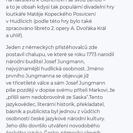
a to je obsah kdysi tak populární divadelní hry
loutkáře Matěje Kopeckého Posvícení
v Hudlicích (podle této hry bylo také
zpracováno libreto 2. opery A. Dvořáka Král
a uhlíř).
Jeden z německých přistěhovalců zde
postavil chalupu, ve které se roku 1773 narodil
národní buditel Josef Jungmann,
nejvýznamější hudlická osobnost. Jméno
prvního Jungmanna se objevuje již
ve třicetileté válce a sám Josef Jungmann
píše později v dopise svému příteli Markovi, že
„přišli sem nedobrovolně ze Saska“.Tento
jazykovědec, literární historik, překladatel,
básník a publicista byl jednou z vůdčích
osobností české jazykové národní kultury.
Jeho dílo dovršilo utváření novodobého
českého jazyka. Česko-německý slovník,