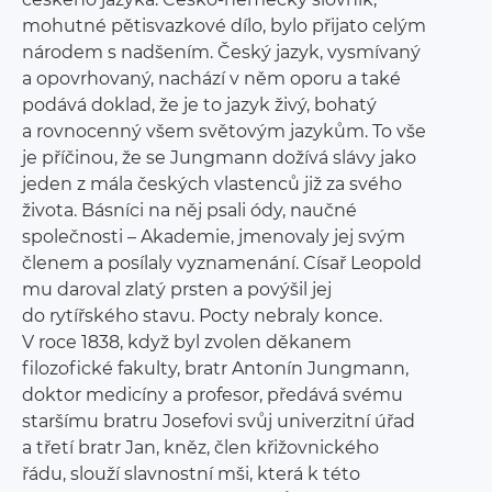
mohutné pětisvazkové dílo, bylo přijato celým
národem s nadšením. Český jazyk, vysmívaný
a opovrhovaný, nachází v něm oporu a také
podává doklad, že je to jazyk živý, bohatý
a rovnocenný všem světovým jazykům. To vše
je příčinou, že se Jungmann dožívá slávy jako
jeden z mála českých vlastenců již za svého
života. Básníci na něj psali ódy, naučné
společnosti – Akademie, jmenovaly jej svým
členem a posílaly vyznamenání. Císař Leopold
mu daroval zlatý prsten a povýšil jej
do rytířského stavu. Pocty nebraly konce.
V roce 1838, když byl zvolen děkanem
filozofické fakulty, bratr Antonín Jungmann,
doktor medicíny a profesor, předává svému
staršímu bratru Josefovi svůj univerzitní úřad
a třetí bratr Jan, kněz, člen křižovnického
řádu, slouží slavnostní mši, která k této