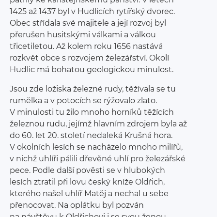
1425 až 1437 byl v Hudlicích rytířský dvorec.
Obec střídala své majitele a její rozvoj byl
přerušen husitskými válkami a válkou
třicetiletou. Až kolem roku 1656 nastává
rozkvět obce s rozvojem železářství. Okolí
Hudlic má bohatou geologickou minulost.
Jsou zde ložiska železné rudy, těžívala se tu
rumělka a v potocích se rýžovalo zlato.
V minulosti tu žilo mnoho horníků těžících
železnou rudu, jejímž hlavním zdrojem byla až
do 60. let 20. století nedaleká Krušná hora.
V okolních lesích se nacházelo mnoho milířů,
v nichž uhlíři pálili dřevěné uhlí pro železářské
pece. Podle další pověsti se v hlubokých
lesích ztratil při lovu český kníže Oldřich,
kterého našel uhlíř Matěj a nechal u sebe
přenocovat. Na oplátku byl pozván
na návštěvu k Oldřichovi i se svou ženou –