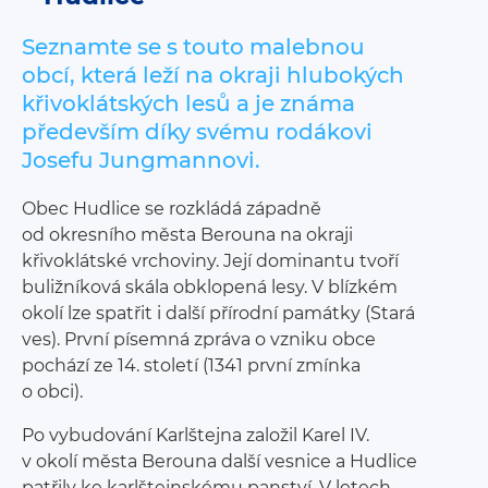
Seznamte se s touto malebnou
obcí, která leží na okraji hlubokých
křivoklátských lesů a je známa
především díky svému rodákovi
Josefu Jungmannovi.
Obec Hudlice se rozkládá západně
od okresního města Berouna na okraji
křivoklátské vrchoviny. Její dominantu tvoří
buližníková skála obklopená lesy. V blízkém
okolí lze spatřit i další přírodní památky (Stará
ves). První písemná zpráva o vzniku obce
pochází ze 14. století (1341 první zmínka
o obci).
Po vybudování Karlštejna založil Karel IV.
v okolí města Berouna další vesnice a Hudlice
patřily ke karlštejnskému panství. V letech