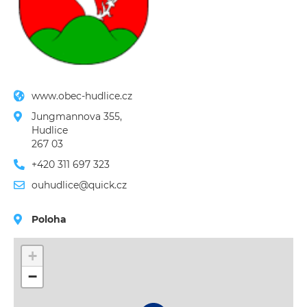
www.obec-hudlice.cz
Jungmannova 355,

Hudlice

267 03
+420 311 697 323
ouhudlice@quick.cz
Poloha
+
−