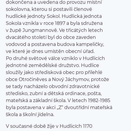
dokončena a uvedena do provozu místní
sokolovna, kterou si postavili členové
hudlické jednoty Sokol. Hudlická jednota
Sokola vznikla v roce 1897 a byla sdružena
v župě Jungmannově. Ve třicátých letech
dvacátého století byl do obce zaveden
vodovod a postavena budova kampeličky,
ve které je dnes umístěn obecní úřad.
Po druhé světové válce vzniklo v Hudlicích
jednotné zemědělské družstvo. Hudlice
sloužily jako středisková obec pro přilehlé
obce Otročiněves a Nový Jáchymov, protože
se tady nacházelo obvodní zdravotnické
středisko, zubní a dětská ordinace, pošta,
mateřská a základní škola. V letech 1982-1985
byla postavena v akci „Z“ dvoutřídní mateřská
škola a školní jídelna.
V současné době žije v Hudlicích 1170