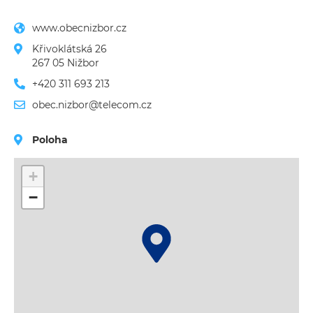
www.obecnizbor.cz
Křivoklátská 26

267 05 Nižbor
+420 311 693 213
obec.nizbor@telecom.cz
Poloha
+
−