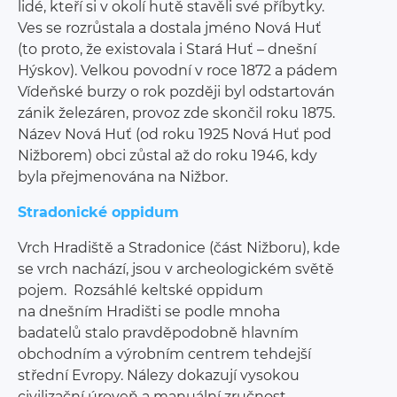
lidé, kteří si v okolí hutě stavěli své příbytky.
Ves se rozrůstala a dostala jméno Nová Huť
(to proto, že existovala i Stará Huť – dnešní
Hýskov). Velkou povodní v roce 1872 a pádem
Vídeňské burzy o rok později byl odstartován
zánik železáren, provoz zde skončil roku 1875.
Název Nová Huť (od roku 1925 Nová Huť pod
Nižborem) obci zůstal až do roku 1946, kdy
byla přejmenována na Nižbor.
Stradonické oppidum
Vrch Hradiště a Stradonice (část Nižboru), kde
se vrch nachází, jsou v archeologickém světě
pojem. Rozsáhlé keltské oppidum
na dnešním Hradišti se podle mnoha
badatelů stalo pravděpodobně hlavním
obchodním a výrobním centrem tehdejší
střední Evropy. Nálezy dokazují vysokou
civilizační úroveň a manuální zručnost