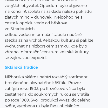
zdejších obyvatel. Oppidum bylo objeveno
na konci 19. století na základě nálezu pokladu
zlatých mincí – duhovek. Nejpohodlnější
cesta k oppidu vede od hřbitova
ve Stradonicích,
odkud vedou informační tabule naučné
stezka až na vrchol. Keltskou kulturu si pak lze
vychutnat na nižborském zámku, kde bylo
zřízeno Informační centrum keltské kultury
se zajímavou expozicí.
Sklářská tradice
Nižborská sklárna nabízí rozsáhlý sortiment
broušeného olovnatého křišťálu. Provoz
zahájila roku 1903, po II. světové válce byla
zestátněna, do soukromých rukou se vrátila
po roce 1989. Svoji produkci vyváží do celého
světa, vyrobena tu byla řada oficiálních