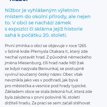
Nižbor je vyhlášeným výletním
místem do okolní přírody, ale nejen
to. V obci se nachází zámek
s expozicí či sklárna jejíž historie
sahá k počátku 20. století.
První zmínka o obci se objevuje v roce 1265
v listině krále Přemysla Otakara II., který zde
nechal vystavět hrad. Z původně německého
jména Miesenburg, čili hrad nade Mží (tak
se kdysi nazývala Berounka), se postupně
vyvinul současný český název. Obec však
nevznikla jako ves v podhradí, jak bývá
pro městečka a vesnice pod hrady typické.
Základem obce se stala železná huť, která zde
byla založena v první polovině 16. století
držiteli hradu. Za prací se sem začali stěhovat