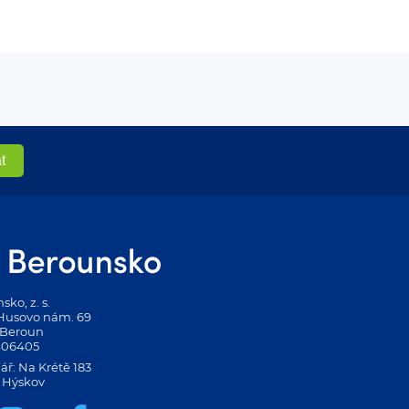
ko, z. s.
 Husovo nám. 69
 Beroun
406405
ář: Na Krétě 183
 Hýskov