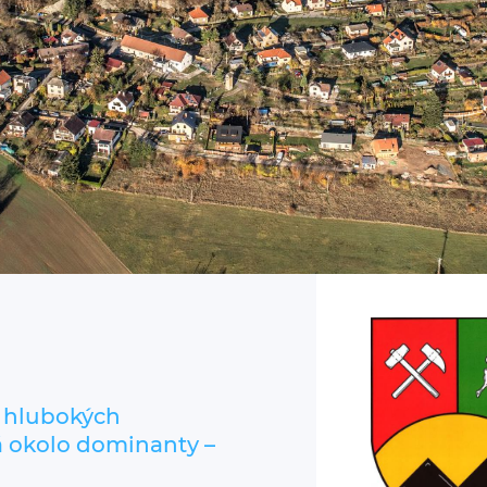
i hlubokých
ná okolo dominanty –