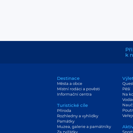
Při
k 
Destinace
Výle
Města a obce
Ques
Místní rodáci a pověsti
Pěší
Informační centra
Na ko
Vodá
Turistické cíle
Nauč
Poutn
Příroda
Veře
Rozhledny a vyhlídky
Památky
Aktiv
Muzea, galerie a památníky
Za zvířátky
Sport