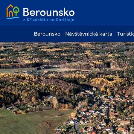
Berounsko
Návštěvnická karta
Turisti