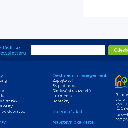
hlásit se
newsletteru
ty
Destinační management
ting
Zapojte se!
3K platforma
le
Sledování ukazatelů
Berouns
cké
Pro média
Sídlo:
né stezky
Kontakty
266 01
í cesty
IČ: 08
jnou dopravou
Kalendář akcí
Kancel
267 06
ity
Návštěvnická karta