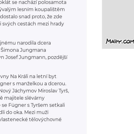
oklát se nachází polosamota
bývalým lesním koupalištěm
 dostalo snad proto, že zde
při svých cestách mezi hrady
hajnému narodila dcera
efa Šimona Jungmana
 syn Josef Jungmann, pozdější
ivny Na Králi na letní byt
ügner s manželkou a dcerou.
 Nový Jáchymov Miroslav Tyrš,
ě majitele slévárny
se Fügner s Tyršem setkali
adli do oka. Mezi muži
u vlastenecké tělovýchovné