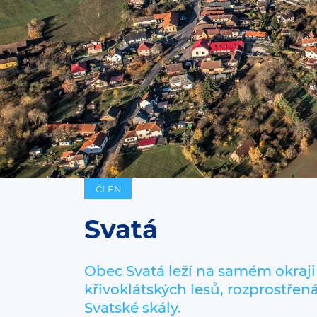
ČLEN
Svatá
Obec Svatá leží na samém okraj
křivoklátských lesů, rozprostře
Svatské skály.