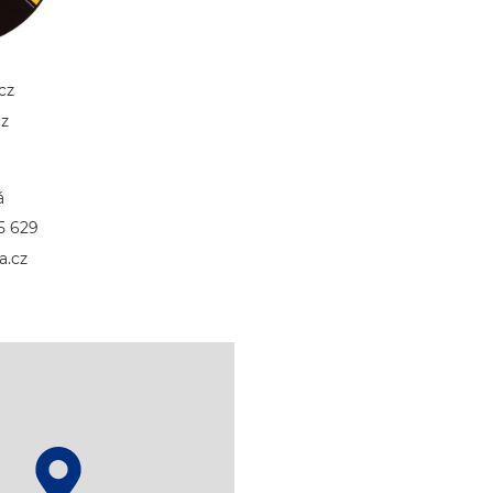
cz
cz
á
5 629
a.cz