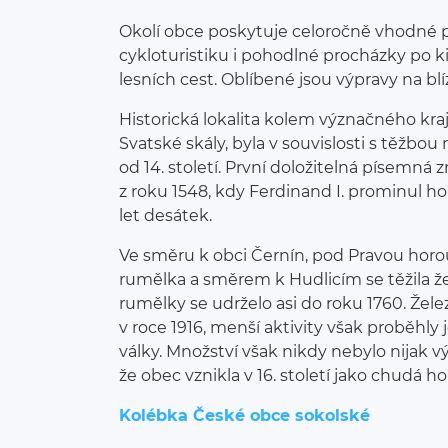
Okolí obce poskytuje celoročně vhodné p
cykloturistiku i pohodlné procházky po 
lesních cest. Oblíbené jsou výpravy na blí
Historická lokalita kolem význačného kra
Svatské skály, byla v souvislosti s těžbou
od 14. století. První doložitelná písemná
z roku 1548, kdy Ferdinand I. prominul h
let desátek.
Ve směru k obci Černín, pod Pravou horou
rumělka a směrem k Hudlicím se těžila že
rumělky se udrželo asi do roku 1760. Želez
v roce 1916, menší aktivity však proběhly
války. Množství však nikdy nebylo nijak v
že obec vznikla v 16. století jako chudá h
Kolébka České obce sokolské