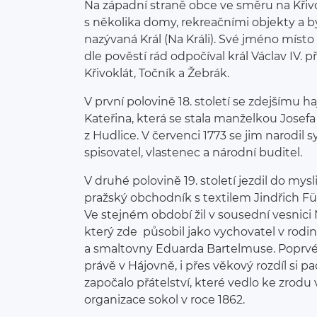
Na západní straně obce ve směru na Křiv
s několika domy, rekreačními objekty a 
nazývaná Král (Na Králi). Své jméno místo
dle pověstí rád odpočíval král Václav IV. 
Křivoklát, Točník a Žebrák.
V první polovině 18. století se zdejšímu 
Kateřina, která se stala manželkou Jos
z Hudlice. V červenci 1773 se jim narodil
spisovatel, vlastenec a národní buditel.
V druhé polovině 19. století jezdil do mysl
pražský obchodník s textilem Jindřich F
Ve stejném období žil v sousední vesnici
který zde působil jako vychovatel v rodin
a smaltovny Eduarda Bartelmuse. Poprvé 
právě v Hájovně, i přes věkový rozdíl si p
započalo přátelství, které vedlo ke zrod
organizace sokol v roce 1862.