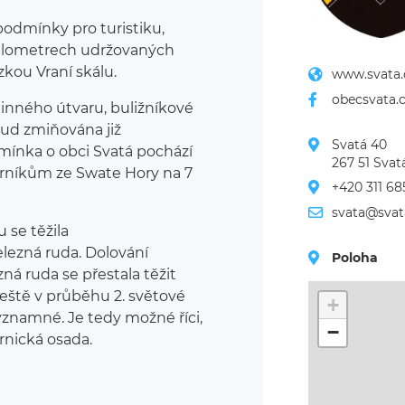
odmínky pro turistiku,
kilometrech udržovaných
zkou Vraní skálu.
www.svata.
obecsvata.
jinného útvaru, buližníkové
 rud zmiňována již
Svatá 40

 zmínka o obci Svatá pochází
267 51 Svat
orníkům ze Swate Hory na 7
+420 311 68
svata@svat
 se těžila
lezná ruda. Dolování
Poloha
ná ruda se přestala těžit
 ještě v průběhu 2. světové
+
ýznamné. Je tedy možné říci,
−
ornická osada.