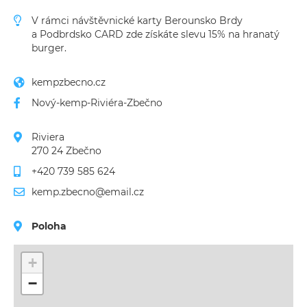
V rámci návštěvnické karty Berounsko Brdy
a Podbrdsko CARD zde získáte slevu 15% na hranatý
burger.
kempzbecno.cz
Nový-kemp-Riviéra-Zbečno
Riviera 

270 24 Zbečno
+420 739 585 624
kemp.zbecno@email.cz
Poloha
+
−