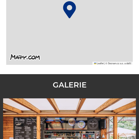
Leaflet
|
© Seznam.cz a.s. a další
GALERIE