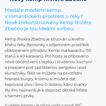
Hledáte moderní kemp
v romantickém prostředí u řeky?
Nově zrekonstruovaný kemp Riviéra
Zbečno je tou ideální volbou.
Kemp Riviéra Zbečno je situován u levého
břehu řeky Berounky v příjemném prostředí
obklopeném přírodou. Kemp má kapacitu 150
stanů a 40 karavanů. Pro hosty je připraveno
nové občerstvení s teplou i studenou kuchyní
a posezení pod zastřešenou pergolou i pod
slunečníky. Těšit se můžete na prvotřídní
hranaté burgry, k tomu si můžete dát
čepované pivo i limo či dobrou kávu značky
Illy. Pro nejmenší je k dispozici dětské hřiště
s herními prvky.
V celém kempu je pitná voda a nové WC.