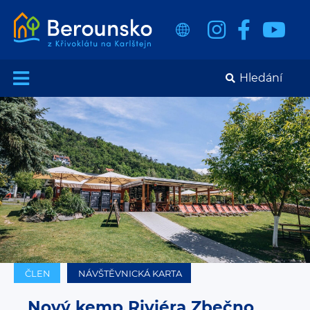
ČLEN
NÁVŠTĚVNICKÁ KARTA
Nový kemp Riviéra Zbečno