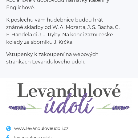
Kociánové v doprovodu harfistky Kateřiny
Englichové.
K poslechu vám hudebnice budou hrát
známé skladby od W. A. Mozarta, J. S. Bacha, G.
F. Handela či J. J. Ryby. Na konci zazní české
koledy ze sborníku J. Krčka.
Vstupenky k zakoupení na webových
stránkách Levandulového údolí.
www.levanduloveudoli.cz
levandulove.udoli