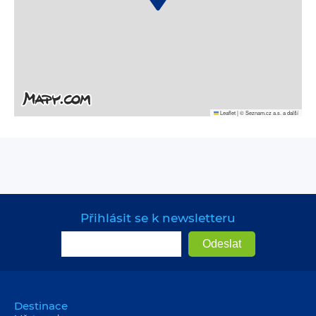
Leaflet
|
© Seznam.cz a.s. a další
Přihlásit se k newsletteru
Destinace