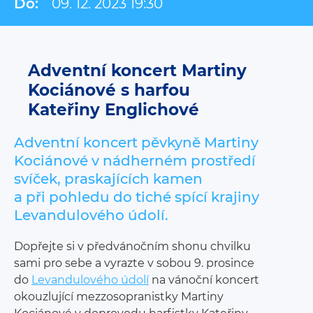
Do:
09. 12. 2023 19:30
Adventní koncert Martiny
Kociánové s harfou
Kateřiny Englichové
Adventní koncert pěvkyně Martiny
Kociánové v nádherném prostředí
svíček, praskajících kamen
a při pohledu do tiché spící krajiny
Levandulového údolí.
Dopřejte si v předvánočním shonu chvilku
sami pro sebe a vyrazte v sobou 9. prosince
do
Levandulového údolí
na vánoční koncert
okouzlující mezzosopranistky Martiny