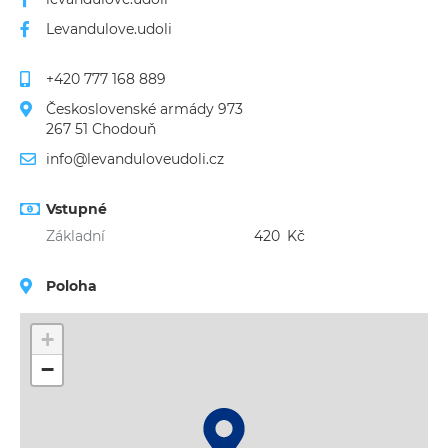
Levandulove.udoli
+420 777 168 889
Československé armády 973
267 51 Chodouň
info@levanduloveudoli.cz
Vstupné
Základní
420
Kč
Poloha
+
−