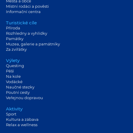
Města a obce
Místní rodáci a pověsti
Informační centra
Turistické cíle
Příroda
Rozhledny a vyhlídky
Památky
Muzea, galerie a památníky
Za zvířátky
Výlety
Questing
Pěší
Na kole
Vodácké
Naučné stezky
Poutní cesty
Veřejnou dopravou
Aktivity
Sport
Kultura a zábava
Relax a wellness