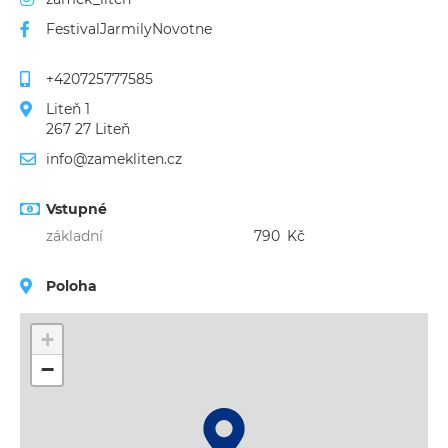
FestivalJarmilyNovotne
+420725777585
Liteň 1
267 27 Liteň
info@zamekliten.cz
Vstupné
základní
790
Kč
Poloha
+
−