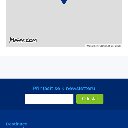
Leaflet
|
© Seznam.cz a.s. a další
Přihlásit se k newsletteru
Destinace