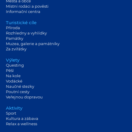
Města a obce
Místní rodáci a pověsti
Informační centra
Turistické cíle
Příroda
Rozhledny a vyhlídky
Památky
Muzea, galerie a památníky
Za zvířátky
Výlety
Questing
Pěší
Na kole
Vodácké
Naučné stezky
Poutní cesty
Veřejnou dopravou
Aktivity
Sport
Kultura a zábava
Relax a wellness