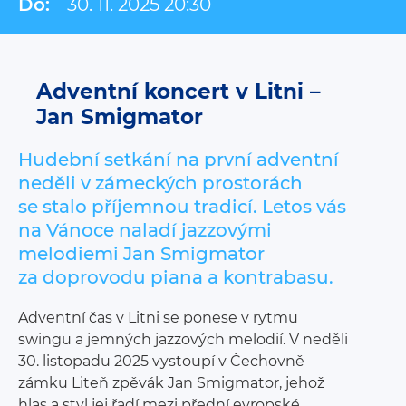
Do:
30. 11. 2025 20:30
Adventní koncert v Litni –
Jan Smigmator
Hudební setkání na první adventní
neděli v zámeckých prostorách
se stalo příjemnou tradicí. Letos vás
na Vánoce naladí jazzovými
melodiemi Jan Smigmator
za doprovodu piana a kontrabasu.
Adventní čas v Litni se ponese v rytmu
swingu a jemných jazzových melodií. V neděli
30. listopadu 2025 vystoupí v Čechovně
zámku Liteň zpěvák Jan Smigmator, jehož
hlas a styl jej řadí mezi přední evropské