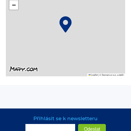
−
Leaflet
|
© Seznam.cz a.s. a další
Přihlásit se k newsletteru