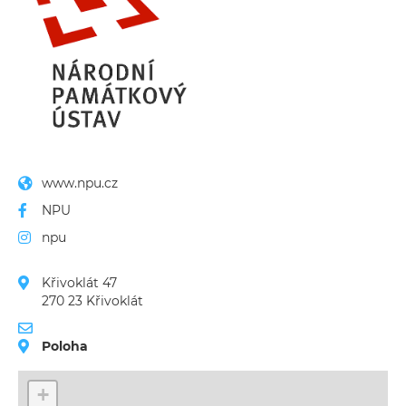
www.npu.cz
NPU
npu
Křivoklát 47

270 23 Křivoklát
Poloha
+