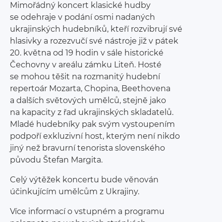
Mimořádný koncert klasické hudby
se odehraje v podání osmi nadaných
ukrajinských hudebníků, kteří rozvibrují své
hlasivky a rozezvučí své nástroje již v pátek
20. května od 19 hodin v sále historické
Čechovny v areálu zámku Liteň. Hosté
se mohou těšit na rozmanitý hudební
repertoár Mozarta, Chopina, Beethovena
a dalších světových umělců, stejně jako
na kapacity z řad ukrajinských skladatelů.
Mladé hudebníky pak svým vystoupením
podpoří exkluzivní host, kterým není nikdo
jiný než bravurní tenorista slovenského
původu Štefan Margita.
Celý výtěžek koncertu bude věnován
účinkujícím umělcům z Ukrajiny.
Více informací o vstupném a programu