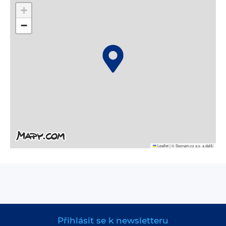
+
−
Leaflet
|
© Seznam.cz a.s. a další
Přihlásit se k newsletteru