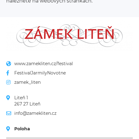
naleznete na webových stránkách.
www.zamekliten.cz/festival
FestivalJarmilyNovotne
zamek_liten
Liteň 1

267 27 Liteň
info@zamekliten.cz
Poloha