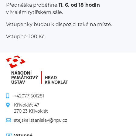
Přednáška proběhne
11. 6. od 18 hodin
v Malém rytířském sále.
Vstupenky budou k dispozici také na místě.
Vstupné: 100 Kč
+420771501281
Křivoklát 47
270 23 Křivoklát
stejskal.stanislav@npu.cz
Vstupné