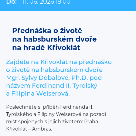
Do:
11. 06. 2026 19:00
Přednáška o životě
na habsburském dvoře
na hradě Křivoklát
Zajděte na Křivoklát na přednášku
o životě na habsburském dvoře
Mgr. Sylvy Dobalové, Ph.D. pod
názvem Ferdinand II. Tyrolský
a Filipina Welserová.
Poslechněte si příběh Ferdinanda II.
Tyrolského a Filipiny Welserové na pozadí
míst spojených s jejich životem: Praha –
Křivoklát – Ambras.