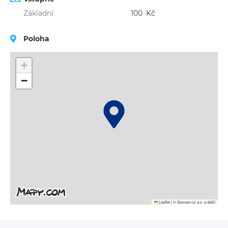
Základní
100
Kč
Poloha
+
−
Leaflet
|
© Seznam.cz a.s. a další