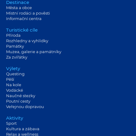
Destinace
Města a obce
Místní rodáci a pověsti
Informační centra
Turistické cíle
Příroda
Rozhledny a vyhlídky
Památky
Muzea, galerie a památníky
Za zvířátky
Výlety
Questing
Pěší
Na kole
Vodácké
Naučné stezky
Poutní cesty
Veřejnou dopravou
Aktivity
Sport
Kultura a zábava
Relax a wellness