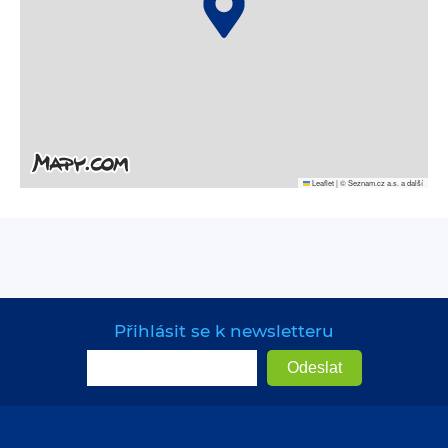
Leaflet
|
© Seznam.cz a.s. a další
Přihlásit se k newsletteru