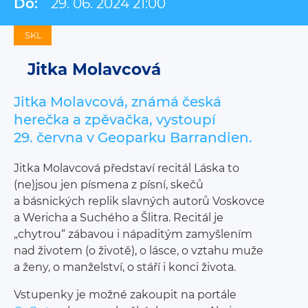
Do:
29. 06. 2024 21:00
SKL
Jitka Molavcová
Jitka Molavcová, známá česká
herečka a zpěvačka, vystoupí
29. června v Geoparku Barrandien.
Jitka Molavcová představí recitál Láska to
(ne)jsou jen písmena z písní, skečů
a básnických replik slavných autorů Voskovce
a Wericha a Suchého a Šlitra. Recitál je
„chytrou“ zábavou i nápaditým zamyšlením
nad životem (o životě), o lásce, o vztahu muže
a ženy, o manželství, o stáří i konci života.
Vstupenky je možné zakoupit na portále