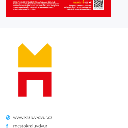
www.kraluv-dvur.cz
mestokraluvdvur