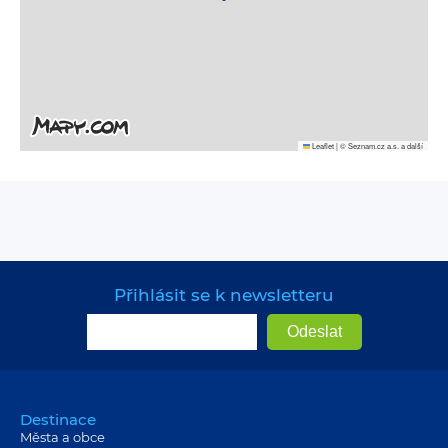
Leaflet
|
© Seznam.cz a.s. a další
Přihlásit se k newsletteru
Destinace
Města a obce