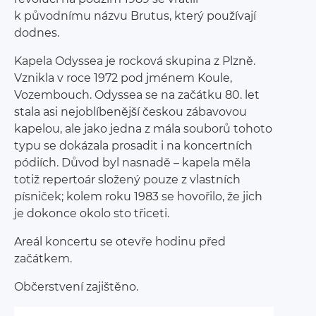
k původnímu názvu Brutus, který používají
dodnes.
Kapela Odyssea je rocková skupina z Plzně.
Vznikla v roce 1972 pod jménem Koule,
Vozembouch. Odyssea se na začátku 80. let
stala asi nejoblíbenější českou zábavovou
kapelou, ale jako jedna z mála souborů tohoto
typu se dokázala prosadit i na koncertních
pódiích. Důvod byl nasnadě – kapela měla
totiž repertoár složený pouze z vlastních
písniček; kolem roku 1983 se hovořilo, že jich
je dokonce okolo sto třiceti.
Areál koncertu se otevře hodinu před
začátkem.
Občerstvení zajištěno.