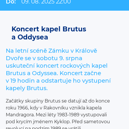
Do:
09. 08. 2025 22:00
Koncert kapel Brutus
a Oddysea
Na letní scéně Zámku v Králově
Dvoře se v sobotu 9. srpna
uskuteční koncert rockových kapel
Brutus a Odyssea. Koncert začne
v 19 hodin a odstartuje ho vystupení
kapely Brutus.
Začátky skupiny Brutus se datují až do konce
roku 1966, kdy v Rakovníku vznikla kapela
Mandragora. Mezi léty 1983-1989 vystupovali
pod krycím jménem Kyklop. Před sametovou
revolucí na podzim 1989 se vrátili