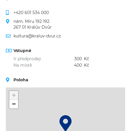
+420 601 534 000
nám. Míru 192 192
267 01 Králův Dvůr
kultura@kraluv-dvur.cz
Vstupné
V předprodeji
300
Kč
Na místě
400
Kč
Poloha
+
−