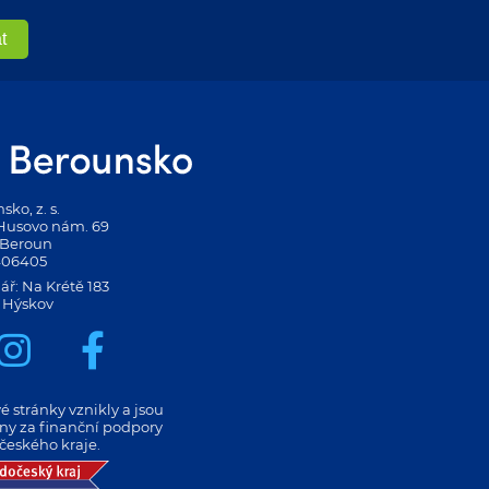
ko, z. s.
 Husovo nám. 69
 Beroun
406405
ář: Na Krétě 183
 Hýskov
 stránky vznikly a jsou
eny za finanční podpory
českého kraje.