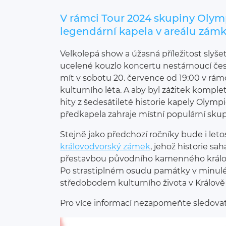
V rámci Tour 2024 skupiny Olymp
legendární kapela v areálu zámk
Velkolepá show a úžasná příležitost slyšet,
ucelené kouzlo koncertu nestárnoucí č
mít v sobotu 20. července od 19:00 v rá
kulturního léta. A aby byl zážitek komplet
hity z šedesátileté historie kapely Olympi
předkapela zahraje místní populární sku
Stejně jako předchozí ročníky bude i let
královodvorský zámek
, jehož historie sah
přestavbou původního kamenného králo
Po strastiplném osudu památky v minulé
středobodem kulturního života v Králově
Pro více informací nezapomeňte sledova