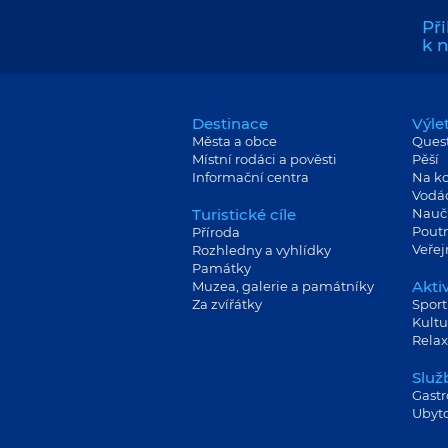
Při
k 
Destinace
Výle
Města a obce
Ques
Místní rodáci a pověsti
Pěší
Informační centra
Na ko
Vodá
Turistické cíle
Nauč
Poutn
Příroda
Veře
Rozhledny a vyhlídky
Památky
Aktiv
Muzea, galerie a památníky
Za zvířátky
Sport
Kultu
Relax
Služ
Gast
Ubyt