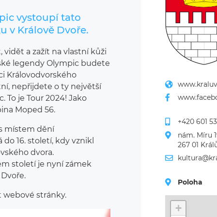
ic vystoupí tato
u v Králově Dvoře.
 vidět a zažít na vlastní kůži
eské legendy Olympic budete
mci Královodvorského
www.kraluv
ní, nepřijdete o ty největší
www.faceb
c. To je Tour 2024! Jako
pina Moped 56.
+420 601 5
os místem dění
nám. Míru 1
á do 16. století, kdy vznikl
267 01 Král
vského dvora.
kultura@kr
m století je nyní zámek
 Dvoře.
Poloha
t webové stránky.
+