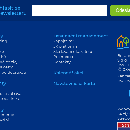
hlásit se
newsletteru
ty
Destinační management
ting
Zapojte se!
3K platforma
le
Sledování ukazatelů
Berouns
cké
Pro média
Sídlo:
né stezky
Kontakty
266 01
í cesty
IČ: 08
jnou dopravou
Kalendář akcí
Kancel
267 06
ity
Návštěvnická karta
ra a zábava
 a wellness
Webové
by
rozvíj
ronomie
Středo
ování