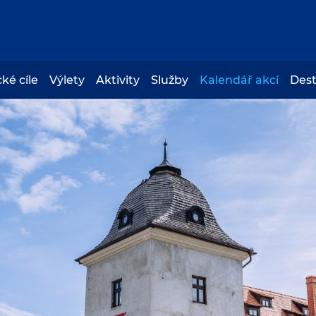
cké cíle
Výlety
Aktivity
Služby
Kalendář akcí
Des