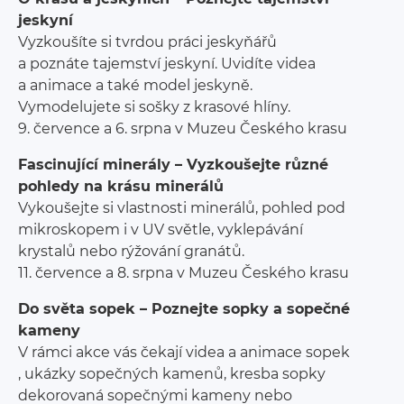
jeskyní
Vyzkoušíte si tvrdou práci jeskyňářů
a poznáte tajemství jeskyní. Uvidíte videa
a animace a také model jeskyně.
Vymodelujete si sošky z krasové hlíny.
9. července a 6. srpna v Muzeu Českého krasu
Fascinující minerály – Vyzkoušejte různé
pohledy na krásu minerálů
Vykoušejte si vlastnosti minerálů, pohled pod
mikroskopem i v UV světle, vyklepávání
krystalů nebo rýžování granátů.
11. července a 8. srpna v Muzeu Českého krasu
Do světa sopek – Poznejte sopky a sopečné
kameny
V rámci akce vás čekají videa a animace sopek
, ukázky sopečných kamenů, kresba sopky
dekorovaná sopečnými kameny nebo