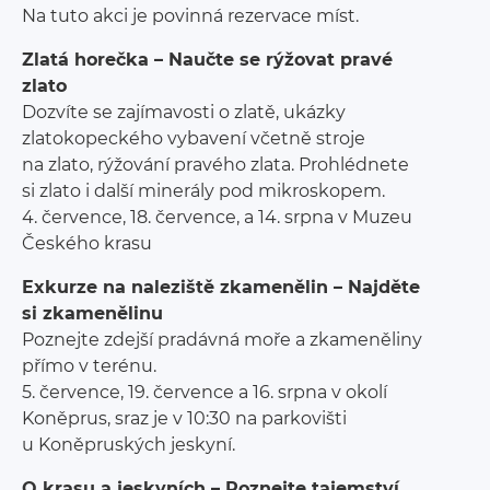
Na tuto akci je povinná rezervace míst.
Zlatá horečka – Naučte se rýžovat pravé
zlato
Dozvíte se zajímavosti o zlatě, ukázky
zlatokopeckého vybavení včetně stroje
na zlato, rýžování pravého zlata. Prohlédnete
si zlato i další minerály pod mikroskopem.
4. července, 18. července, a 14. srpna v Muzeu
Českého krasu
Exkurze na naleziště zkamenělin – Najděte
si zkamenělinu
Poznejte zdejší pradávná moře a zkameněliny
přímo v terénu.
5. července, 19. července a 16. srpna v okolí
Koněprus, sraz je v 10:30 na parkovišti
u Koněpruských jeskyní.
O krasu a jeskyních – Poznejte tajemství