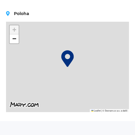
Poloha
+
−
Leaflet
|
© Seznam.cz a.s. a další