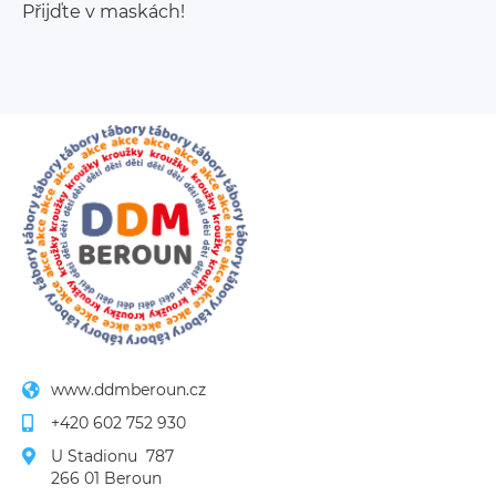
Přijďte v maskách!
www.ddmberoun.cz
+420 602 752 930
U Stadionu  787
266 01 Beroun