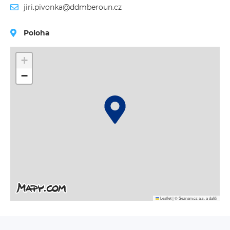
jiri.pivonka@ddmberoun.cz
Poloha
+
−
Leaflet
|
© Seznam.cz a.s. a další