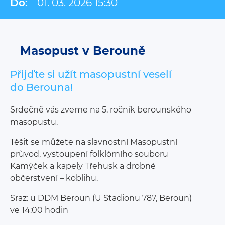
Do:
01. 03. 2026 15:30
Masopust v Berouně
Přijďte si užít masopustní veselí
do Berouna!
Srdečně vás zveme na 5. ročník berounského
masopustu.
Těšit se můžete na slavnostní Masopustní
průvod, vystoupení folklórního souboru
Kamýček a kapely Třehusk a drobné
občerstvení – koblihu.
Sraz: u DDM Beroun (U Stadionu 787, Beroun)
ve 14:00 hodin