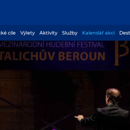
cké cíle
Výlety
Aktivity
Služby
Kalendář akcí
Des