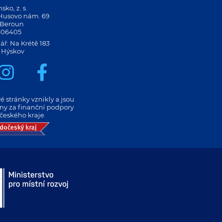
ko, z. s.
 Husovo nám. 69
 Beroun
406405
ář: Na Krétě 183
 Hýskov
 stránky vznikly a jsou
eny za finanční podpory
českého kraje.