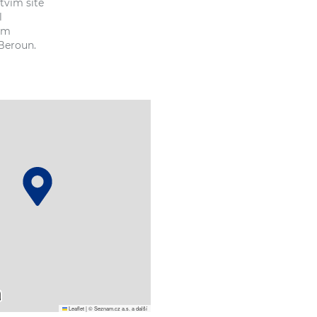
tvím sítě
l
ém
Beroun.
Leaflet
|
© Seznam.cz a.s. a další