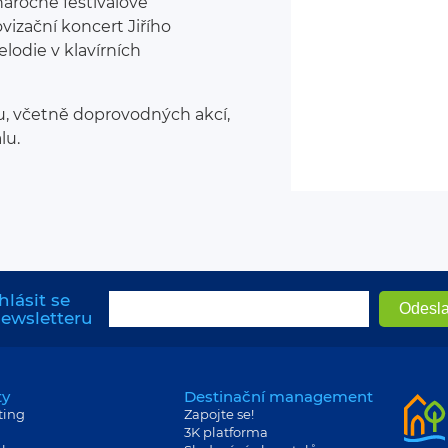
náročné festivalové
vizační koncert Jiřího
lodie v klavírních
, včetně doprovodných akcí,
lu.
hlásit se
newsletteru
ty
Destinační management
ting
Zapojte se!
3K platforma