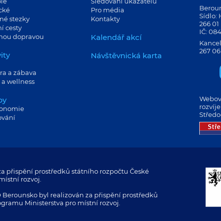
le
Sledování ukazatelů
Berouns
cké
Pro média
Sídlo:
né stezky
Kontakty
266 01
í cesty
IČ: 08
jnou dopravou
Kalendář akcí
Kancel
267 06
ity
Návštěvnická karta
ra a zábava
 a wellness
Webové
by
rozvíj
ronomie
Středo
ování
a přispění prostředků státního rozpočtu České
ístní rozvoj.
 Berounsko byl realizován za přispění prostředků
ogramu Ministerstva pro místní rozvoj.