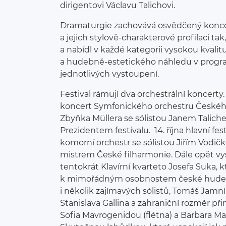
dirigentovi Václavu Talichovi.
Dramaturgie zachovává osvědčený konce
a jejich stylově-charakterové profilaci ta
a nabídl v každé kategorii vysokou kvali
a hudebně-estetického náhledu v prog
jednotlivých vystoupení.
Festival rámují dva orchestrální koncerty. 1
koncert Symfonického orchestru Českéh
Zbyňka Müllera se sólistou Janem Taliche
Prezidentem festivalu. 14. října hlavní fe
komorní orchestr se sólistou Jiřím Vodič
mistrem České filharmonie. Dále opět vy
tentokrát Klavírní kvarteto Josefa Suka, kte
k mimořádným osobnostem české hudeb
i několik zajímavých sólistů, Tomáš Jamn
Stanislava Gallina a zahraniční rozměr 
Sofia Mavrogenidou (flétna) a Barbara Mar