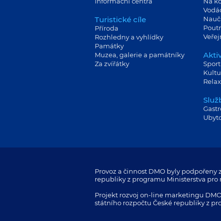
Informační centra
Na ko
Vodá
Turistické cíle
Nauč
Poutn
Příroda
Veře
Rozhledny a vyhlídky
Památky
Aktiv
Muzea, galerie a památníky
Za zvířátky
Sport
Kultu
Relax
Služ
Gast
Ubyt
Provoz a činnost DMO byly podpořeny z
republiky z programu Ministerstva pro m
Projekt rozvoj on-line marketingu DMO
státního rozpočtu České republiky z pr