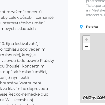
prostřednic
Ticketporta
a v Městsk
pt rozvržení koncertů
infocentru 
k, aby celek působil rozmanitě
tu interpretačního umění
Poloha
ramových skladbách
+
0. října festival zahájí
−
o rozhlasu pod vedením
m (housle), který je
stivalovou řadu uzavře Pražský
kou (housle), koncertním
stoupí také mladí umělci,
ří již nyní patří
ní scény. Vystoupení
ík za klavírního doprovodu
přinese Řecko-německé duo
ia Willi (cembalo).