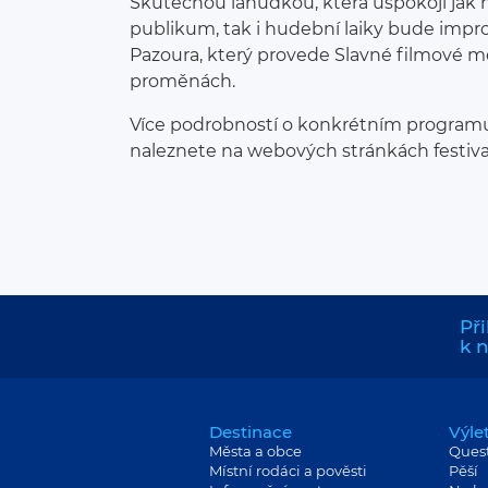
Skutečnou lahůdkou, která uspokojí jak 
publikum, tak i hudební laiky bude impro
Pazoura, který provede Slavné filmové me
proměnách.
Více podrobností o konkrétním programu
naleznete na webových stránkách festiva
Při
k 
Destinace
Výle
Města a obce
Ques
Místní rodáci a pověsti
Pěší