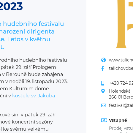
2023
o hudebního festivalu
narození dirigenta
e. Letos v květnu
t.
národního hudebního festivalu
www.talic
átek 29. září Prologem
talichovob
da v Berouně bude zahájena
m v neděli 19. listopadu 2023.
+420 724 9
nském Kulturním domě
Holandská  
eční v
kostele sv. Jakuba
266 01 Ber
festival@t
vě síni v pátek 29. září
Vstupné
t nové koncertní sezóny
Prodej vst
ásí ke svému velkému