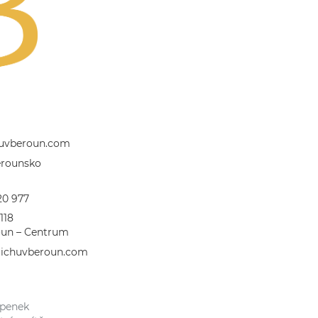
huvberoun.com
erounsko
20 977
118
oun – Centrum
alichuvberoun.com
upenek