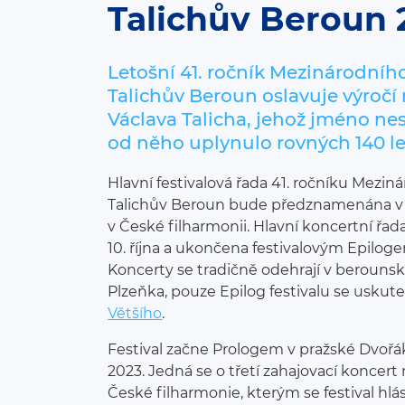
Talichův Beroun 
Letošní 41. ročník Mezinárodníh
Talichův Beroun oslavuje výročí 
Václava Talicha, jehož jméno nes
od něho uplynulo rovných 140 le
Hlavní festivalová řada 41. ročníku Mezi
Talichův Beroun bude předznamenána v p
v České filharmonii. Hlavní koncertní řa
10. října a ukončena festivalovým Epiloge
Koncerty se tradičně odehrají v berou
Plzeňka, pouze Epilog festivalu se uskut
Většího
.
Festival začne Prologem v pražské Dvořáko
2023. Jedná se o třetí zahajovací koncer
České filharmonie, kterým se festival hl