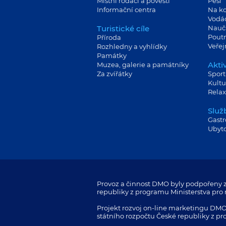
Místní rodáci a pověsti
Pěší
Informační centra
Na ko
Vodá
Turistické cíle
Nauč
Poutn
Příroda
Veře
Rozhledny a vyhlídky
Památky
Aktiv
Muzea, galerie a památníky
Za zvířátky
Sport
Kultu
Relax
Služ
Gast
Ubyt
Provoz a činnost DMO byly podpořeny z
republiky z programu Ministerstva pro m
Projekt rozvoj on-line marketingu DMO
státního rozpočtu České republiky z pr