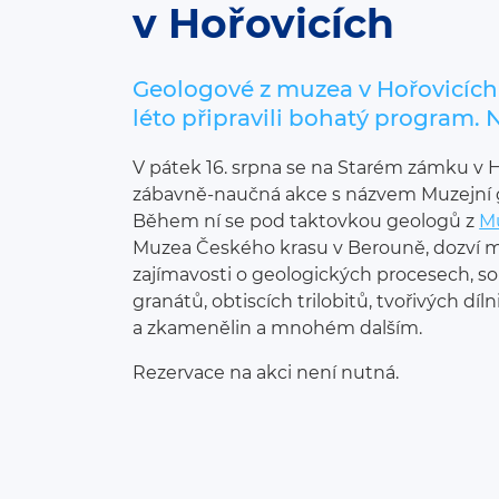
v Hořovicích
Geologové z muzea v Hořovicích s
léto připravili bohatý program. 
V pátek 16. srpna se na Starém zámku v 
zábavně-naučná akce s názvem Muzejní g
Během ní se pod taktovkou geologů z
M
Muzea Českého krasu v Berouně, dozví mal
zajímavosti o geologických procesech, s
granátů, obtiscích trilobitů, tvořivých dí
a zkamenělin a mnohém dalším.
Rezervace na akci není nutná.