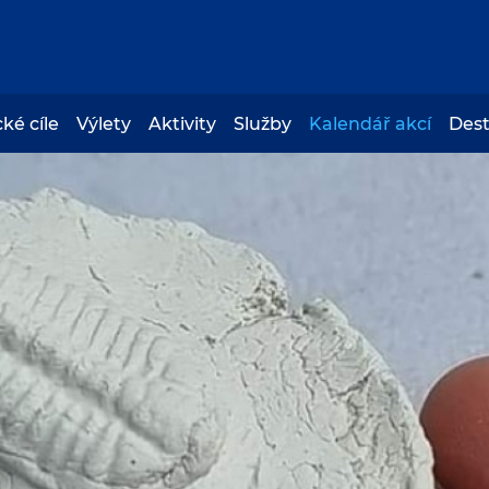
cké cíle
Výlety
Aktivity
Služby
Kalendář akcí
Des