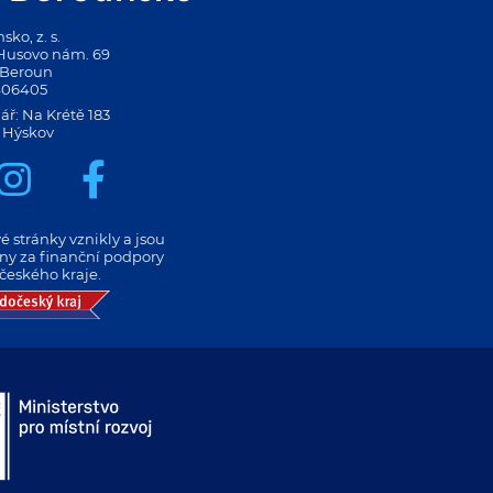
ko, z. s.
 Husovo nám. 69
 Beroun
406405
ář: Na Krétě 183
 Hýskov
 stránky vznikly a jsou
eny za finanční podpory
českého kraje.