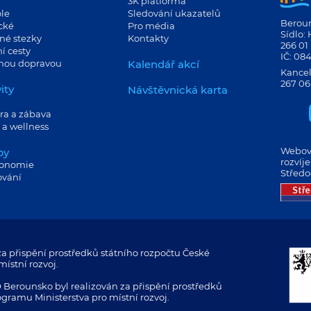
3K platforma
le
Sledování ukazatelů
Berouns
cké
Pro média
Sídlo:
né stezky
Kontakty
266 01
í cesty
IČ: 08
jnou dopravou
Kalendář akcí
Kancel
267 06
ity
Návštěvnická karta
ra a zábava
 a wellness
Webové
by
rozvíj
ronomie
Středo
ování
a přispění prostředků státního rozpočtu České
ístní rozvoj.
 Berounsko byl realizován za přispění prostředků
ogramu Ministerstva pro místní rozvoj.