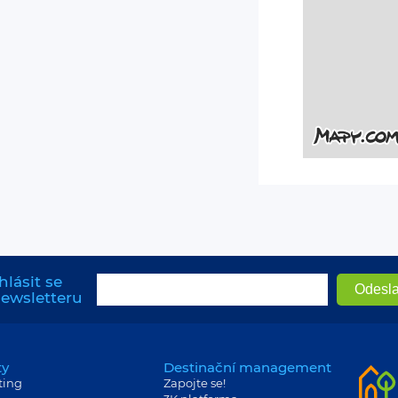
hlásit se
newsletteru
ty
Destinační management
ting
Zapojte se!