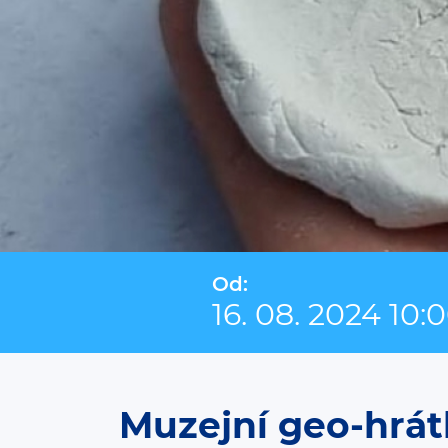
Od:
16. 08. 2024 10:
Muzejní geo-hrát