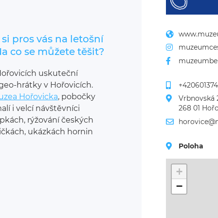
www.muzeu
i pros vás na letošní
muzeumces
Na co se můžete těšit?
muzeumbe
Hořovicích uskuteční
eo-hrátky v Hořovicích.
+420601374
uzea Hořovicka
, pobočky
Vrbnovská 
í i velcí návštěvníci
268 01 Hoř
opkách, rýžování českých
horovice@
lničkách, ukázkách hornin
Poloha
+
−