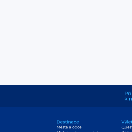
Při
k 
Destinace
Výle
Města a obce
Ques