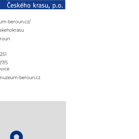
m-beroun.cz/
kehokrasu
roun
251
27/5
ovice
muzeum-beroun.cz