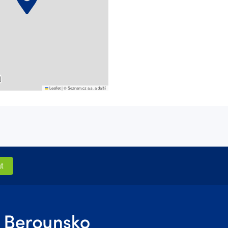
Leaflet
|
© Seznam.cz a.s. a další