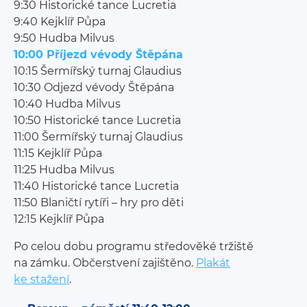
9:30 Historické tance Lucretia
9:40 Kejklíř Půpa
9:50 Hudba Milvus
10:00 Příjezd vévody Štěpána
10:15 Šermířský turnaj Glaudius
10:30 Odjezd vévody Štěpána
10:40 Hudba Milvus
10:50 Historické tance Lucretia
11:00 Šermířský turnaj Glaudius
11:15 Kejklíř Půpa
11:25 Hudba Milvus
11:40 Historické tance Lucretia
11:50 Blaničtí rytíři – hry pro děti
12:15 Kejklíř Půpa
Po celou dobu programu středověké tržiště
na zámku. Občerstvení zajištěno.
Plakát
ke stažení
.