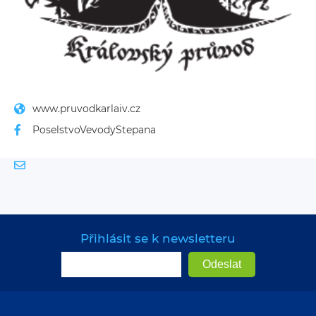
www.pruvodkarlaiv.cz
PoselstvoVevodyStepana
Přihlásit se k newsletteru