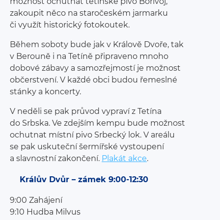
možnost ochutnat tetínské pivo Bořivoj,
zakoupit něco na staročeském jarmarku
či využít historický fotokoutek.
Během soboty bude jak v Králově Dvoře, tak
v Berouně i na Tetíně připraveno mnoho
dobové zábavy a samozřejmostí je možnost
občerstvení. V každé obci budou řemeslné
stánky a koncerty.
V neděli se pak průvod vypraví z Tetína
do Srbska. Ve zdejším kempu bude možnost
ochutnat místní pivo Srbecký lok. V areálu
se pak uskuteční šermířské vystoupení
a slavnostní zakončení.
Plakát akce
.
Králův Dvůr – zámek 9:00-12:30
9:00 Zahájení
9:10 Hudba Milvus