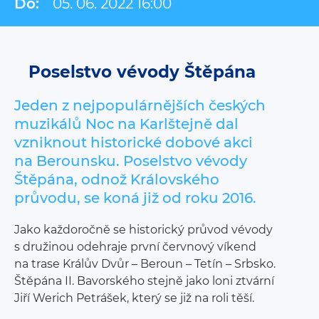
Do:
05. 06. 2022 16:00
Poselstvo vévody Štěpána
Jeden z nejpopulárnějších českých
muzikálů Noc na Karlštejně dal
vzniknout historické dobové akci
na Berounsku. Poselstvo vévody
Štěpána, odnož Královského
průvodu, se koná již od roku 2016.
Jako každoročně se historický průvod vévody
s družinou odehraje první červnový víkend
na trase Králův Dvůr – Beroun – Tetín – Srbsko.
Štěpána II. Bavorského stejně jako loni ztvární
Jiří Werich Petrášek, který se již na roli těší.