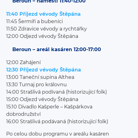
Beroun – náměstí 11:40-12:00
11:40 Příjezd vévody Štěpána
11:45 Šermíři a bubeníci
11:50 Zdravice vévody a rychtářky
12:00 Odjezd vévody Štěpána
Beroun – areál kasáren 12:00-17:00
12:00 Zahájení
12:30 Příjezd vévody Štěpána
13:00 Taneční supina Althea
13:30 Turnaj pro královnu
14:00 Strašlivá podívaná (historizující folk)
15:00 Odjezd vévody Štěpána
15:10 Divadlo Kašperle – Kašpárkova
dobrodružství
16:00 Strašlivá podávaná (historizující folk)
Po celou dobu programu v areálu kasáren