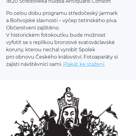
18:20 Středověká hudba Antiquaris Consort
Po celou dobu programu středočeský jarmark
a Bořivojské slavnosti – výčep tetínského piva.
Občerstvení zajištěno.
V historickém fotokoutku bude možnost
vyfotit se s replikou bronzové svatováclavské
koruny, kterou nechal vyrobit Spolek
pro obnovu Českého království. Fotoaparáty si
zajistí návštěvníci sami.
Plakát ke stažení
.