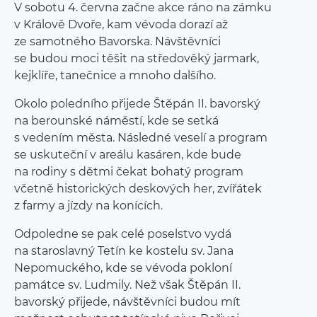
V sobotu 4. června začne akce ráno na zámku
v Králově Dvoře, kam vévoda dorazí až
ze samotného Bavorska. Návštěvníci
se budou moci těšit na středověký jarmark,
kejklíře, tanečnice a mnoho dalšího.
Okolo poledního přijede Štěpán II. bavorský
na berounské náměstí, kde se setká
s vedením města. Následné veselí a program
se uskuteční v areálu kasáren, kde bude
na rodiny s dětmi čekat bohatý program
včetně historických deskových her, zvířátek
z farmy a jízdy na konících.
Odpoledne se pak celé poselstvo vydá
na staroslavný Tetín ke kostelu sv. Jana
Nepomuckého, kde se vévoda pokloní
památce sv. Ludmily. Než však Štěpán II.
bavorský přijede, návštěvníci budou mít