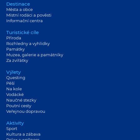
Destinace
Města a obce
Místní rodáci a pověsti
Informační centra
Turistické cíle
Příroda
Rozhledny a vyhlídky
Památky
Muzea, galerie a památníky
Za zvířátky
Výlety
Questing
Pěší
Na kole
Vodácké
Naučné stezky
Poutní cesty
Veřejnou dopravou
Aktivity
Sport
Kultura a zábava
Relax a wellness