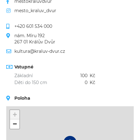
mestokraluvdvur
mesto_kraluv_dvur
+420 601 534 000
nám. Míru 192
267 01 Králův Dvůr
kultura@kraluv-dvur.cz
Vstupné
Základní
100
Kč
Děti do 150 cm
0
Kč
Poloha
+
−