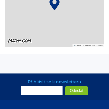
Leaflet
|
© Seznam.cz a.s. a další
Přihlásit se k newsletteru