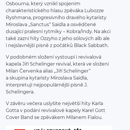
Osbourna, který vznikl spojením
charakteristického hlasu zpěváka Lubozze
Ryshmana, progresívního dravého kytaristy
Miroslava „Sanctus“ Saidla a osvědčené
dusající pralesní rytmiky – Kobra/Indy. Na akci
také zazní hity Ozzyho z jeho sólových alb ale
i nejslavnější písně z počátků Black Sabbath.
V podobném složení vystoupí i revivalová
kapela Jiří Schelinger revival, která ve složení
Milan Červenka alias „Jiří Schelinger“
a skupina kytaristy Miroslava Saidla,
interpretují nejpopulárnější písně J.
Schelingera.
V závěru večera uslyšíte největší hity Karla
Gotta v podání revivalové kapely Karel Gott
Cover Band se zpěvákem Milanem Fialou.