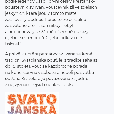
podle legendy usadil první český křesťanský
poustevník sv. Ivan. Poustevník žil ve zdejších
jeskyních, které jsou v tomto místě
zachovány dodnes. I přes to, že oficiálně
za svatého prohlášen nikdy nebyl
a nedochovaly se žádné písemné důkazy
o jeho existenci, přežil jeho odkaz celé
tisíciletí.
A právě k uctění památky sv. Ivana se koná
tradiční Svatojánská pouť, jejíž tradice sahá až
do 15. století. Pouť se každoročně pořádá
na konci června v sobotu a neděli po svátku
sv. Jana Křtitele, a je považována za jednu
z nejvýznamnějších událostí v okolí.