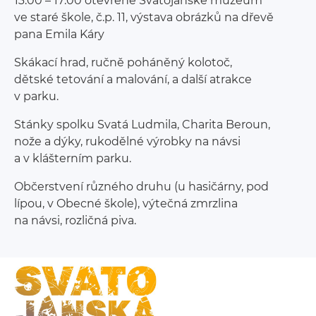
13:00 – 17:00 otevřené Svatojánské muzeum
ve staré škole, č.p. 11, výstava obrázků na dřevě
pana Emila Káry
Skákací hrad, ručně poháněný kolotoč,
dětské tetování a malování, a další atrakce
v parku.
Stánky spolku Svatá Ludmila, Charita Beroun,
nože a dýky, rukodělné výrobky na návsi
a v klášterním parku.
Občerstvení různého druhu (u hasičárny, pod
lípou, v Obecné škole), výtečná zmrzlina
na návsi, rozličná piva.