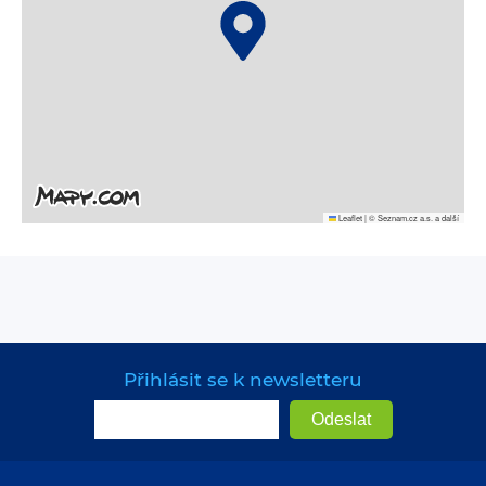
Leaflet
|
© Seznam.cz a.s. a další
Přihlásit se k newsletteru