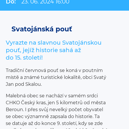
Do:
23. 06. 2024 16:00
Svatojánská pouť
Vyrazte na slavnou Svatojánskou
pouť, jejíž historie sahá až
do 15. století!
Tradiční červnová pouť se koná v poutním
místě a známé turistické lokalitě, obci Svatý
Jan pod Skalou.
Malebná obec se nachází v samém srdci
CHKO Český kras, jen 5 kilometrů od města
Beroun. I přes svůj nevelký počet obyvatel
se obec významně zapsala do historie. Ta
se datuje až do konce 9. století, kdy se zde