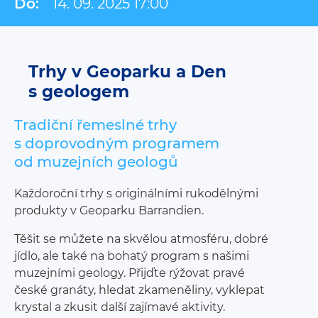
Do:
14. 09. 2025 17:00
Trhy v Geoparku a Den
s geologem
Tradiční řemeslné trhy
s doprovodným programem
od muzejních geologů
Každoroční trhy s originálními rukodělnými
produkty v Geoparku Barrandien.
Těšit se můžete na skvělou atmosféru, dobré
jídlo, ale také na bohatý program s našimi
muzejními geology. Přijďte rýžovat pravé
české granáty, hledat zkameněliny, vyklepat
krystal a zkusit další zajímavé aktivity.