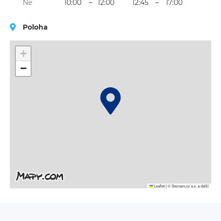
Ne
10:00
–
12:00
12:45
–
17:00
Poloha
+
−
Leaflet
|
© Seznam.cz a.s. a další