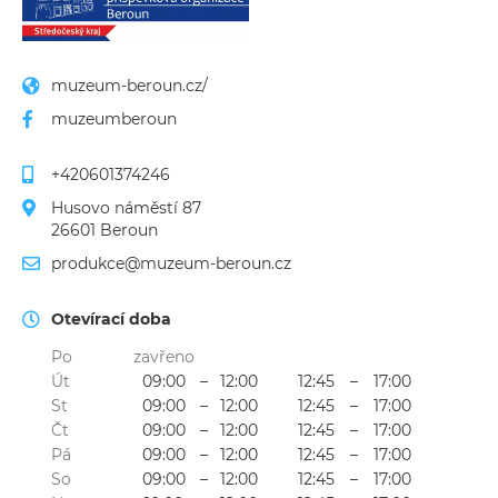
muzeum-beroun.cz/
muzeumberoun
+420601374246
Husovo náměstí 87
26601 Beroun
produkce@muzeum-beroun.cz
Otevírací doba
Po
zavřeno
Út
09:00
–
12:00
12:45
–
17:00
St
09:00
–
12:00
12:45
–
17:00
Čt
09:00
–
12:00
12:45
–
17:00
Pá
09:00
–
12:00
12:45
–
17:00
So
09:00
–
12:00
12:45
–
17:00