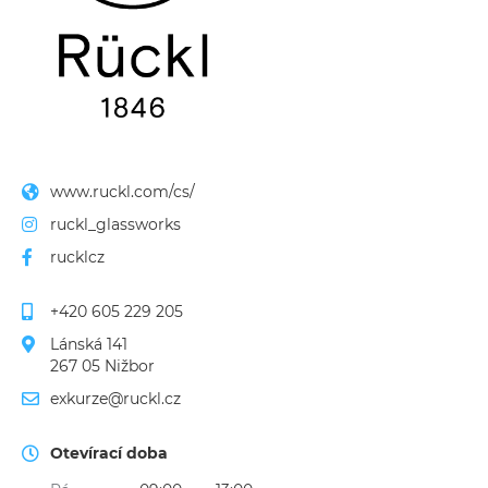
www.ruckl.com/cs/
ruckl_glassworks
rucklcz
+420 605 229 205
Lánská 141
267 05 Nižbor
exkurze@ruckl.cz
Otevírací doba