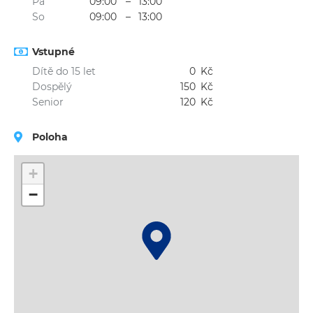
Pá
09:00
–
13:00
So
09:00
–
13:00
Vstupné
Dítě do 15 let
0
Kč
Dospělý
150
Kč
Senior
120
Kč
Poloha
+
−