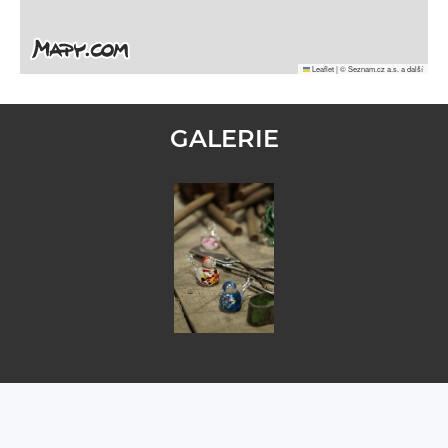
Leaflet
|
© Seznam.cz a.s. a další
GALERIE