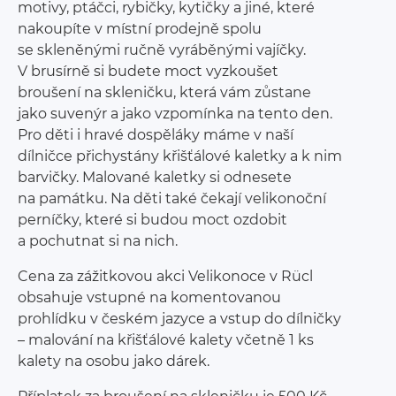
motivy, ptáčci, rybičky, kytičky a jiné, které
nakoupíte v místní prodejně spolu
se skleněnými ručně vyráběnými vajíčky.
V brusírně si budete moct vyzkoušet
broušení na skleničku, která vám zůstane
jako suvenýr a jako vzpomínka na tento den.
Pro děti i hravé dospěláky máme v naší
dílničce přichystány křišťálové kaletky a k nim
barvičky. Malované kaletky si odnesete
na památku. Na děti také čekají velikonoční
perníčky, které si budou moct ozdobit
a pochutnat si na nich.
Cena za zážitkovou akci Velikonoce v Rücl
obsahuje vstupné na komentovanou
prohlídku v českém jazyce a vstup do dílničky
– malování na křišťálové kalety včetně 1 ks
kalety na osobu jako dárek.