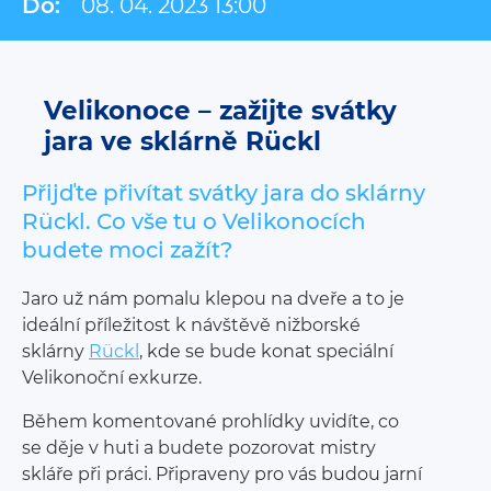
Do:
08. 04. 2023 13:00
Velikonoce – zažijte svátky
jara ve sklárně Rückl
Přijďte přivítat svátky jara do sklárny
Rückl. Co vše tu o Velikonocích
budete moci zažít?
Jaro už nám pomalu klepou na dveře a to je
ideální příležitost k návštěvě nižborské
sklárny
Rückl
, kde se bude konat speciální
Velikonoční exkurze.
Během komentované prohlídky uvidíte, co
se děje v huti a budete pozorovat mistry
skláře při práci. Připraveny pro vás budou jarní