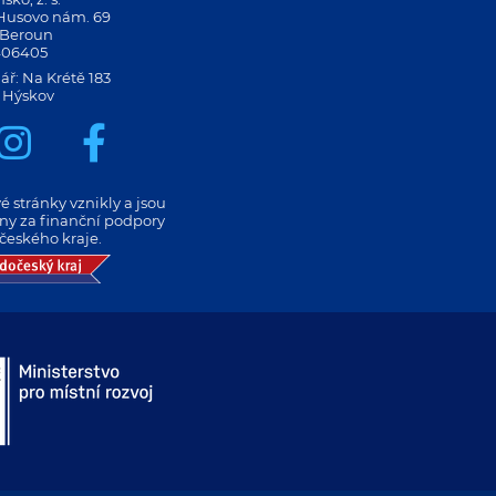
 Husovo nám. 69
 Beroun
406405
ář: Na Krétě 183
 Hýskov
 stránky vznikly a jsou
eny za finanční podpory
českého kraje.