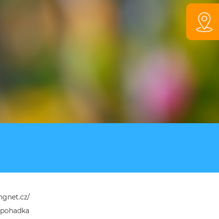
ngnet.cz/
ipohadka