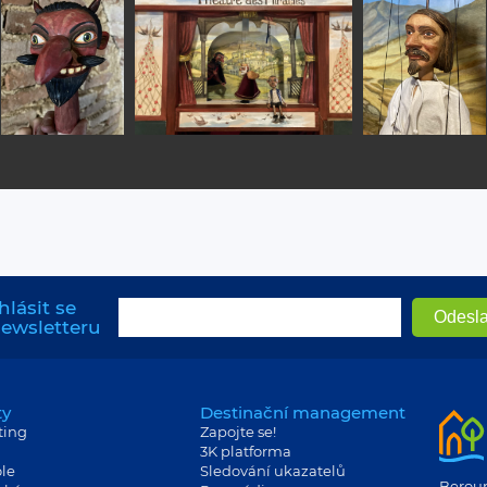
hlásit se
newsletteru
ty
Destinační management
ting
Zapojte se!
3K platforma
le
Sledování ukazatelů
Berouns