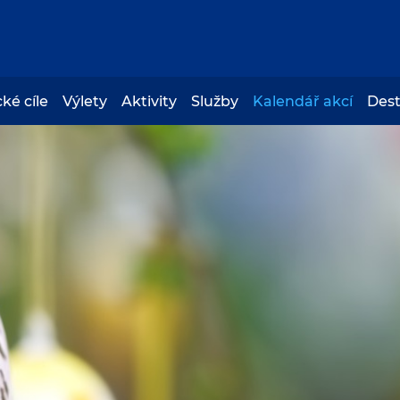
cké cíle
Výlety
Aktivity
Služby
Kalendář akcí
Des