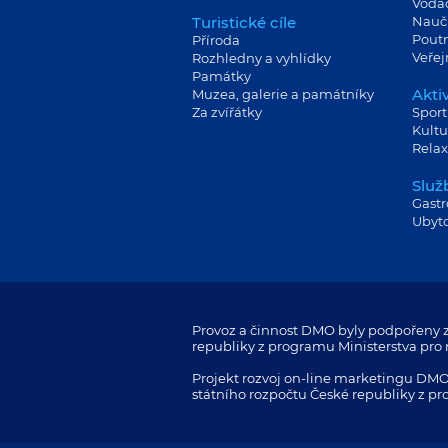
Vodá
Turistické cíle
Nauč
Poutn
Příroda
Veře
Rozhledny a vyhlídky
Památky
Aktiv
Muzea, galerie a památníky
Za zvířátky
Sport
Kultu
Relax
Služ
Gast
Ubyt
Provoz a činnost DMO byly podpořeny z
republiky z programu Ministerstva pro m
Projekt rozvoj on-line marketingu DMO
státního rozpočtu České republiky z pr