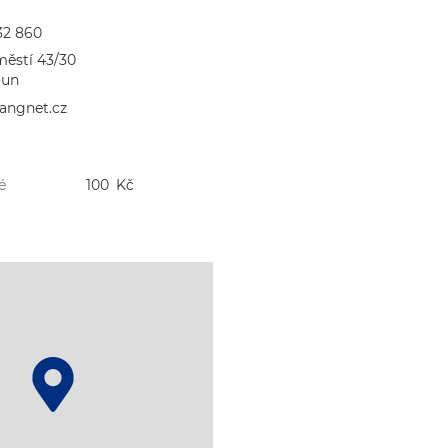
32 860
ěstí 43/30
oun
angnet.cz
é
100
Kč