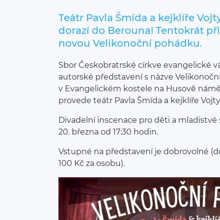
Teátr Pavla Šmída a kejklíře Vojt
dorazí do Berouna! Tentokrát př
novou Velikonoční pohádku.
Sbor Českobratrské církve evangelické v
autorské představení s názve Velikonoč
v Evangelickém kostele na Husově námě
provede teátr Pavla Šmída a kejklíře Vojt
Divadelní inscenace pro děti a mladistvé
20. března od 17:30 hodin.
Vstupné na představení je dobrovolné (
100 Kč za osobu).