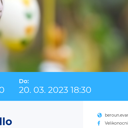
Do:
30
20. 03. 2023 18:30
beroun.eva
dlo
Velikonocn