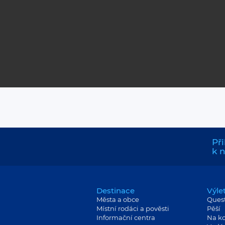
Při
k 
Destinace
Výle
Města a obce
Ques
Místní rodáci a pověsti
Pěší
Informační centra
Na ko