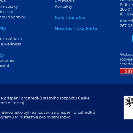
cké
Pro média
Sídlo:
né stezky
Kontakty
266 01
í cesty
IČ: 08
jnou dopravou
Kalendář akcí
Kancel
267 06
ity
Návštěvnická karta
ra a zábava
 a wellness
Webové
by
rozvíj
ronomie
Středo
ování
a přispění prostředků státního rozpočtu České
ístní rozvoj.
 Berounsko byl realizován za přispění prostředků
ogramu Ministerstva pro místní rozvoj.