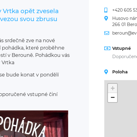
+420 605 5
y Vrtka opět zvesela
ivezou svou zbrusu
Husovo nám
266 01 Ber
beroun@ev
ás srdečně zve na nové
ní pohádka, které proběhne
Vstupné
stí v Berouně. Pohádkou vás
Doporučen
y Vrtka
Poloha
 se bude konat v pondělí
+
doporučené vstupné činí
−