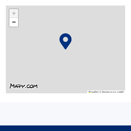
+
−
Leaflet
|
© Seznam.cz a.s. a další