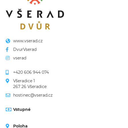
www.vserad.cz
DvurVserad
vserad
+420 606 944 074
Všeradice 1

267 26 Všeradice
hostinec@vserad.cz
Vstupné
Poloha