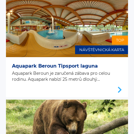
TOP
NÁVŠTĚVNICKÁ KARTA
Aquapark Beroun Tipsport laguna
Aquapark Beroun je zaručená zábava pro celou
rodinu. Aquapark nabízí 25 metrů dlouhý...