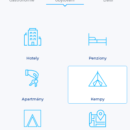
Hotely
Penziony
Apartmány
Kempy