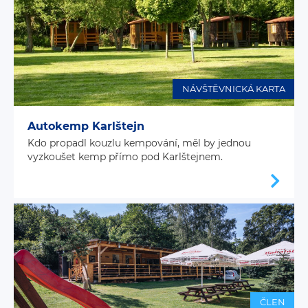
NÁVŠTĚVNICKÁ KARTA
Autokemp Karlštejn
Kdo propadl kouzlu kempování, měl by jednou
vyzkoušet kemp přímo pod Karlštejnem.
ČLEN