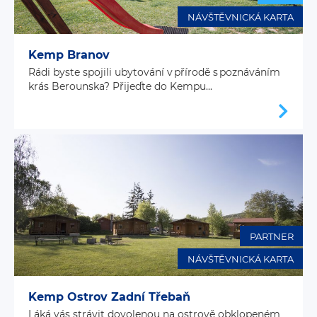
NÁVŠTĚVNICKÁ KARTA
Kemp Branov
Rádi byste spojili ubytování v přírodě s poznáváním
krás Berounska? Přijeďte do Kempu...
PARTNER
NÁVŠTĚVNICKÁ KARTA
Kemp Ostrov Zadní Třebaň
Láká vás strávit dovolenou na ostrově obklopeném