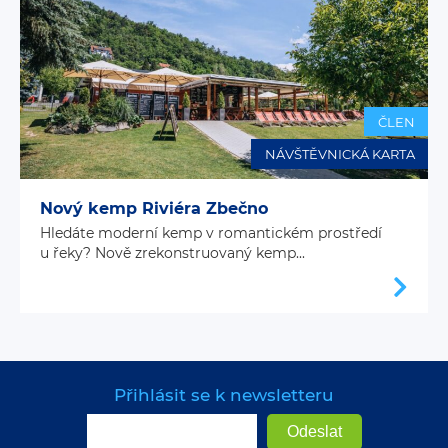
ČLEN
NÁVŠTĚVNICKÁ KARTA
Nový kemp Riviéra Zbečno
Hledáte moderní kemp v romantickém prostředí
u řeky? Nově zrekonstruovaný kemp...
Přihlásit se k newsletteru