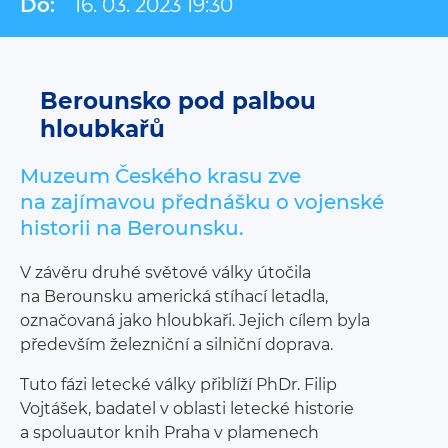
Do:
16. 03. 2023 19:30
Berounsko pod palbou
hloubkařů
Muzeum Českého krasu zve
na zajímavou přednášku o vojenské
historii na Berounsku.
V závěru druhé světové války útočila
na Berounsku americká stíhací letadla,
označovaná jako hloubkaři. Jejich cílem byla
především železniční a silniční doprava.
Tuto fázi letecké války přiblíží PhDr. Filip
Vojtášek, badatel v oblasti letecké historie
a spoluautor knih Praha v plamenech