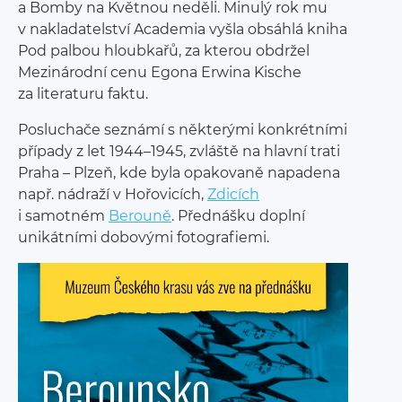
a Bomby na Květnou neděli. Minulý rok mu
v nakladatelství Academia vyšla obsáhlá kniha
Pod palbou hloubkařů, za kterou obdržel
Mezinárodní cenu Egona Erwina Kische
za literaturu faktu.
Posluchače seznámí s některými konkrétními
případy z let 1944–1945, zvláště na hlavní trati
Praha – Plzeň, kde byla opakovaně napadena
např. nádraží v Hořovicích,
Zdicích
i samotném
Berouně
. Přednášku doplní
unikátními dobovými fotografiemi.