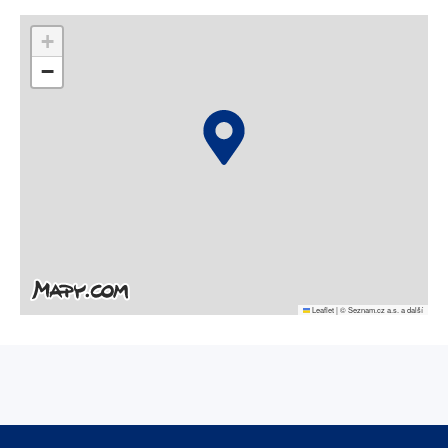
+
−
Leaflet
|
© Seznam.cz a.s. a další