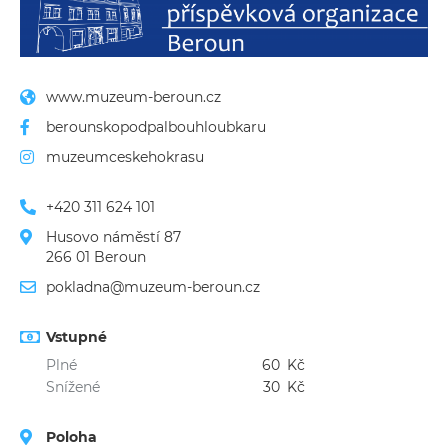
www.muzeum-beroun.cz
berounskopodpalbouhloubkaru
muzeumceskehokrasu
+420 311 624 101
Husovo náměstí 87
266 01 Beroun
pokladna@muzeum-beroun.cz
Vstupné
Plné
60
Kč
Snížené
30
Kč
Poloha