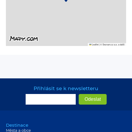
Leaflet
|
© Seznam.cz a.s. a další
Přihlásit se k newsletteru
Destinace
Města a obce