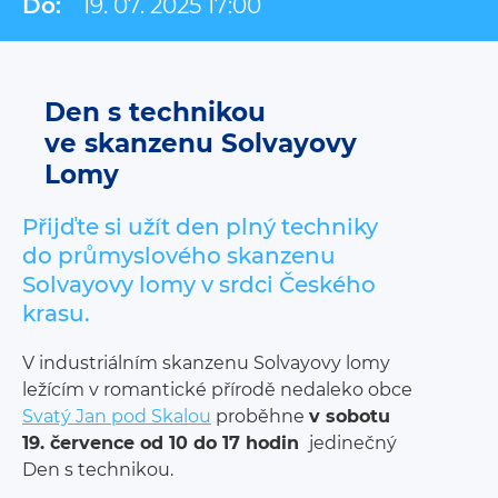
Do:
19. 07. 2025 17:00
Den s technikou
ve skanzenu Solvayovy
Lomy
Přijďte si užít den plný techniky
do průmyslového skanzenu
Solvayovy lomy v srdci Českého
krasu.
V industriálním skanzenu Solvayovy lomy
ležícím v romantické přírodě nedaleko obce
Svatý Jan pod Skalou
proběhne
v sobotu
19. července od 10 do 17 hodin
jedinečný
Den s technikou.