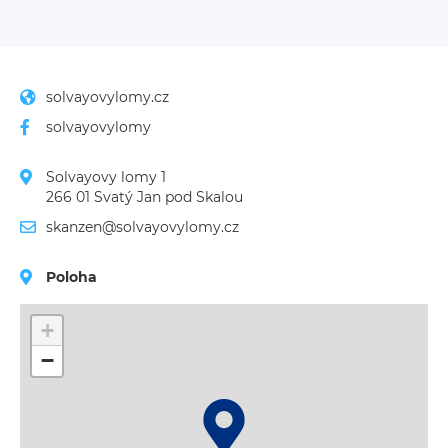
solvayovylomy.cz
solvayovylomy
Solvayovy lomy 1
266 01 Svatý Jan pod Skalou
skanzen@solvayovylomy.cz
Poloha
+
−