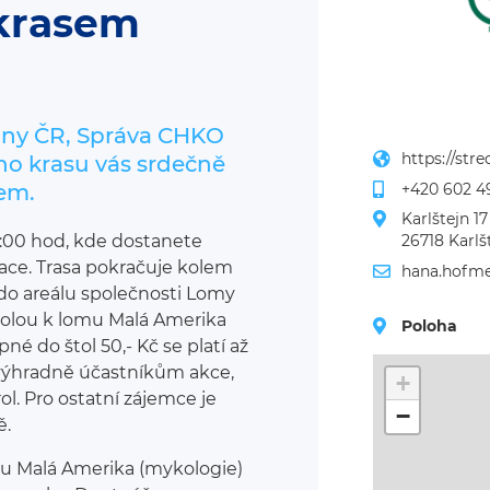
krasem
jiny ČR, Správa CHKO
https://str
ho krasu vás srdečně
+420 602 4
em.
Karlštejn 17
26718 Karlš
 11:00 hod, kde dostanete
rmace. Trasa pokračuje kolem
hana.hofme
 do areálu společnosti Lomy
štolou k lomu Malá Amerika
Poloha
né do štol 50,- Kč se platí až
výhradně účastníkům akce,
+
rol. Pro ostatní zájemce je
−
ě.
mu Malá Amerika (mykologie)