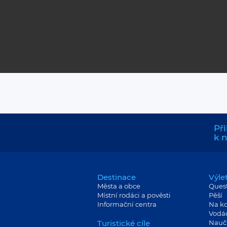
Při
k 
Destinace
Výle
Města a obce
Ques
Místní rodáci a pověsti
Pěší
Informační centra
Na ko
Vodá
Turistické cíle
Nauč