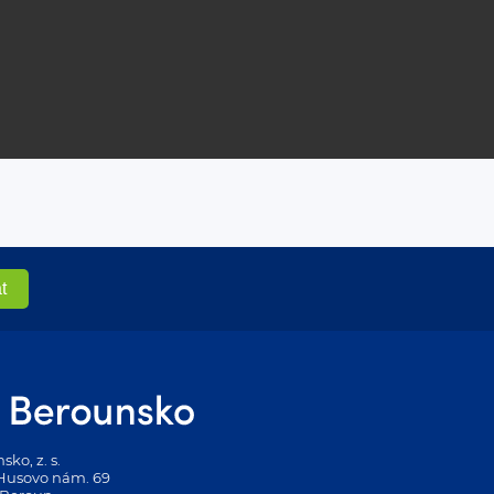
ko, z. s.
 Husovo nám. 69