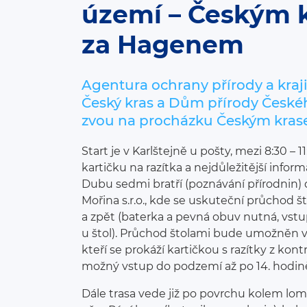
území – Českým 
za Hagenem
Agentura ochrany přírody a kra
Český kras a Dům přírody České
zvou na procházku Českým kras
Start je v Karlštejně u pošty, mezi 8:30 –
kartičku na razítka a nejdůležitější info
Dubu sedmi bratří (poznávání přírodnin)
Mořina s.r.o., kde se uskuteční průchod 
a zpět (baterka a pevná obuv nutná, vstup
u štol). Průchod štolami bude umožněn 
kteří se prokáží kartičkou s razítky z kont
možný vstup do podzemí až po 14. hodin
Dále trasa vede již po povrchu kolem lo