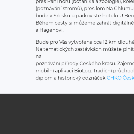
přes Pání horu (botanika a zoologie), k
(poznávání stromů), přes lom Na Chlumu (
bude v Srbsku u parkoviště hotelu U Ber
Během cesty si můžeme zahrát digitálně
a Hagenovi.
Bude pro Vás vytvořena cca 12 km dlouhá
Na tematických zastávkách můžete plni
na
poznávání přírody Českého krasu. Zájem
mobilní aplikaci BioLog. Tradiční průchod 
diplom a historický odznáček
CHKO Česk