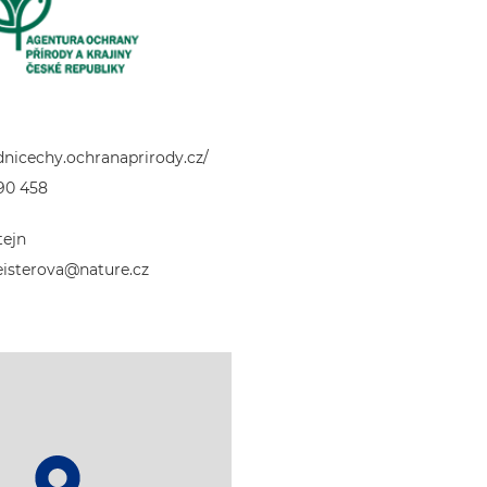
ednicechy.ochranaprirody.cz/
90 458
tejn
isterova@nature.cz