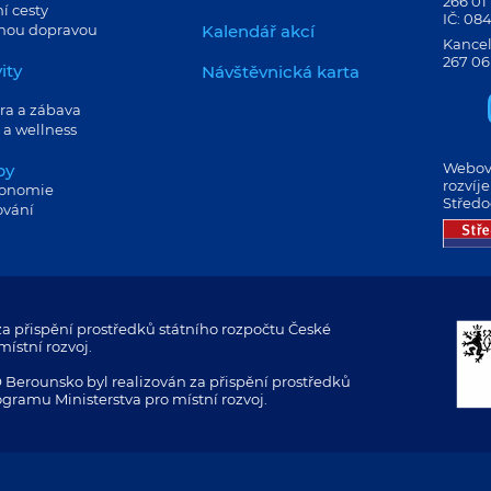
266 01
í cesty
IČ: 08
jnou dopravou
Kalendář akcí
Kancel
267 06
ity
Návštěvnická karta
ra a zábava
 a wellness
Webové
by
rozvíj
ronomie
Středo
ování
a přispění prostředků státního rozpočtu České
ístní rozvoj.
 Berounsko byl realizován za přispění prostředků
ogramu Ministerstva pro místní rozvoj.