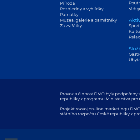
Poutn
Příroda
Veře
Rozhledny a vyhlídky
Památky
Aktiv
Muzea, galerie a památníky
Za zvířátky
Sport
Kultu
Relax
Služ
Gast
Ubyt
Provoz a činnost DMO byly podpořeny z
republiky z programu Ministerstva pro m
Projekt rozvoj on-line marketingu DMO
státního rozpočtu České republiky z pr