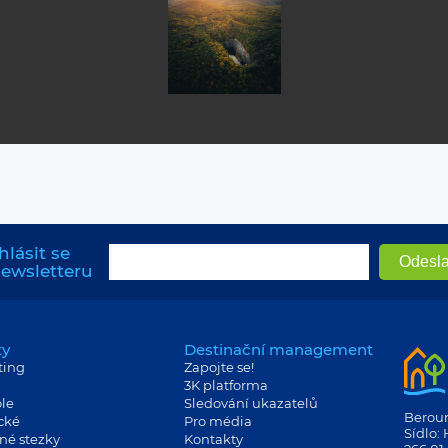
hlásit se
newsletteru
ty
Destinační management
ting
Zapojte se!
3K platforma
le
Sledování ukazatelů
Berouns
cké
Pro média
Sídlo:
né stezky
Kontakty