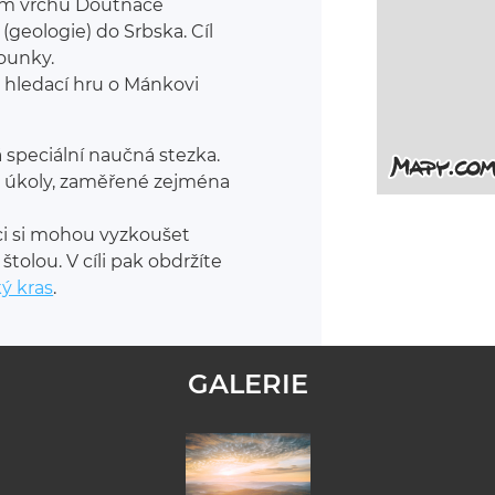
olem vrchu Doutnáče
geologie) do Srbska. Cíl
ounky.
 hledací hru o Mánkovi
 speciální naučná stezka.
t úkoly, zaměřené zejména
ci si mohou vyzkoušet
štolou. V cíli pak obdržíte
ý kras
.
GALERIE