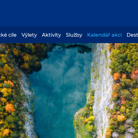
cké cíle
Výlety
Aktivity
Služby
Kalendář akcí
Des