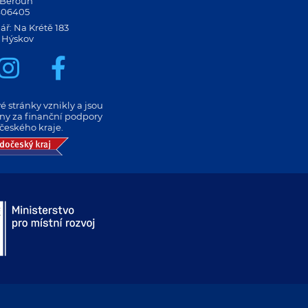
 Beroun
406405
ář: Na Krétě 183
 Hýskov
 stránky vznikly a jsou
eny za finanční podpory
českého kraje.