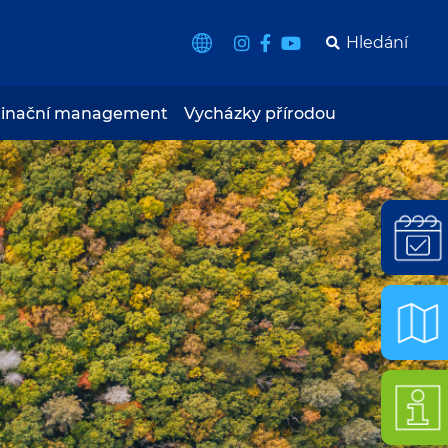
tinační management
Vycházky přírodou