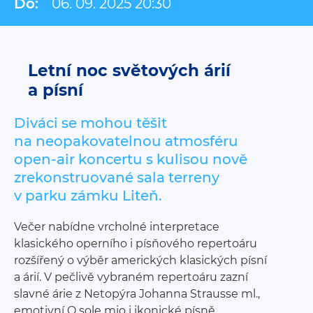
Do:
06. 09. 2025 20:30
Letní noc světových árií
a písní
Diváci se mohou těšit
na neopakovatelnou atmosféru
open-air koncertu s kulisou nově
zrekonstruované sala terreny
v parku zámku Liteň.
Večer nabídne vrcholné interpretace
klasického operního i písňového repertoáru
rozšířený o výběr amerických klasických písní
a árií. V pečlivě vybraném repertoáru zazní
slavné árie z Netopýra Johanna Strausse ml.,
emotivní O sole mio i ikonické písně