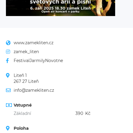
www.zamekliten.cz
zamek_liten
FestivalJarmilyNovotne
Liteň 1
267 27 Liteň
info@zamekliten.cz
Vstupné
Základní
390
Kč
Poloha