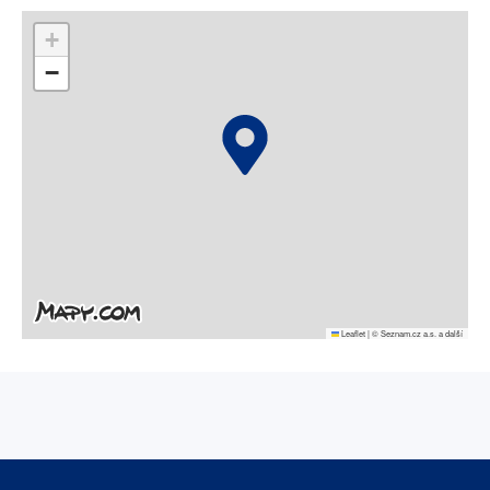
+
−
Leaflet
|
© Seznam.cz a.s. a další