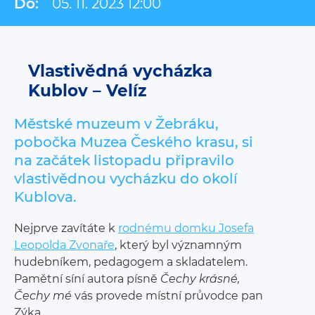
Do:
05. 11. 2023 12:00
Vlastivědná vycházka
Kublov – Velíz
Městské muzeum v Žebráku,
pobočka Muzea Českého krasu, si
na začátek listopadu připravilo
vlastivědnou vycházku do okolí
Kublova.
Nejprve zavítáte k
rodnému domku Josefa
Leopolda Zvonaře
, který byl významným
hudebníkem, pedagogem a skladatelem.
Pamětní síní autora písně
Čechy krásné,
Čechy mé
vás provede místní průvodce pan
Zýka.