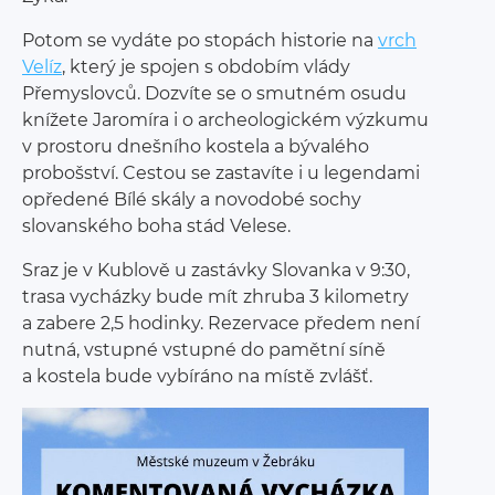
Potom se vydáte po stopách historie na
vrch
Velíz
, který je spojen s obdobím vlády
Přemyslovců. Dozvíte se o smutném osudu
knížete Jaromíra i o archeologickém výzkumu
v prostoru dnešního kostela a bývalého
probošství. Cestou se zastavíte i u legendami
opředené Bílé skály a novodobé sochy
slovanského boha stád Velese.
Sraz je v Kublově u zastávky Slovanka v 9:30,
trasa vycházky bude mít zhruba 3 kilometry
a zabere 2,5 hodinky. Rezervace předem není
nutná, vstupné vstupné do pamětní síně
a kostela bude vybíráno na místě zvlášť.