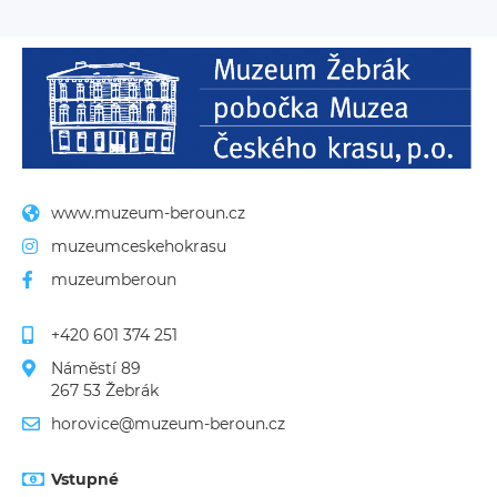
www.muzeum-beroun.cz
muzeumceskehokrasu
muzeumberoun
+420 601 374 251
Náměstí 89
267 53 Žebrák
horovice@muzeum-beroun.cz
Vstupné