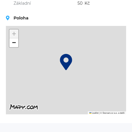
Základní
50
Kč
Poloha
+
−
Leaflet
|
© Seznam.cz a.s. a další