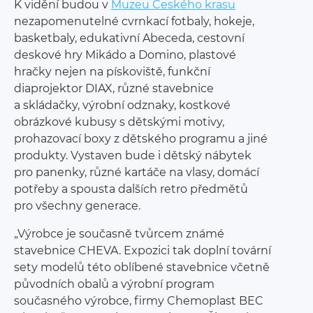
K vidění budou v
Muzeu Českého krasu
nezapomenutelné cvrnkací fotbaly, hokeje,
basketbaly, edukativní Abeceda, cestovní
deskové hry Mikádo a Domino, plastové
hračky nejen na pískoviště, funkční
diaprojektor DIAX, různé stavebnice
a skládačky, výrobní odznaky, kostkové
obrázkové kubusy s dětskými motivy,
prohazovací boxy z dětského programu a jiné
produkty. Vystaven bude i dětský nábytek
pro panenky, různé kartáče na vlasy, domácí
potřeby a spousta dalších retro předmětů
pro všechny generace.
„Výrobce je současně tvůrcem známé
stavebnice CHEVA. Expozici tak doplní tovární
sety modelů této oblíbené stavebnice včetně
původních obalů a výrobní program
současného výrobce, firmy Chemoplast BEC