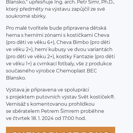
Blansko,“ upřesňuje Ing. arch. Petr Šimr, Ph.D.,
který předměty na výstavu zapůjčil ze své
soukromé sbírky.
Pro malé tvořitele bude připravena dětská
herna s herními zónami s kostičkami Cheva
(pro děti ve věku 6+), Cheva Bimbo (pro děti
ve věku 2+), herní kubusy ve dvou variantách
(pro děti ve věku 2+), kostky Fantazie (pro děti
ve věku 1+) a cvrnkací fotbaly, vše z produkce
současného výrobce Chemoplast BEC
Blansko.
Výstava je připravena ve spolupráci
s projektem putovních výstav Svět kostiček®.
Vernisáž s komentovanou prohlídkou
se sběratelem Petrem Šimrem proběhne
ve čtvrtek 18. 1. 2024 od 17:00 hod.