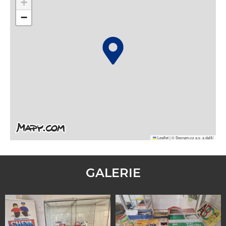
+
−
Leaflet
|
© Seznam.cz a.s. a další
GALERIE