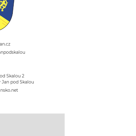
an.cz
anpodskalou
od Skalou 2
ý Jan pod Skalou
nsko.net