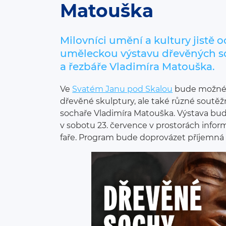
Matouška
Milovníci umění a kultury jistě o
uměleckou výstavu dřevěných s
a řezbáře Vladimíra Matouška.
Ve
Svatém Janu pod Skalou
bude možné s
dřevěné skulptury, ale také různé soutěž
sochaře Vladimíra Matouška. Výstava bud
v sobotu 23. července v prostorách infor
faře. Program bude doprovázet příjemná 