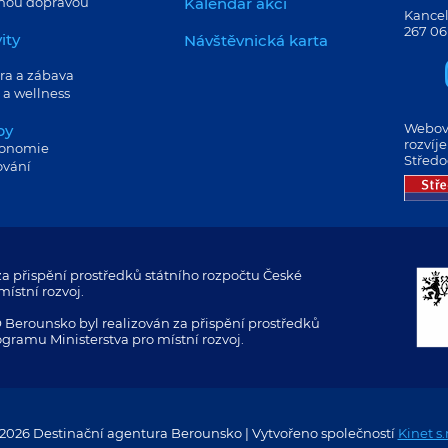
jnou dopravou
Kalendář akcí
Kancel
267 06
ity
Návštěvnická karta
ra a zábava
 a wellness
Webové
by
rozvíj
ronomie
Středo
ování
a přispění prostředků státního rozpočtu České
ístní rozvoj.
 Berounsko byl realizován za přispění prostředků
ogramu Ministerstva pro místní rozvoj.
2026 Destinační agentura Berounsko | Vytvořeno společností
Kinet s.r