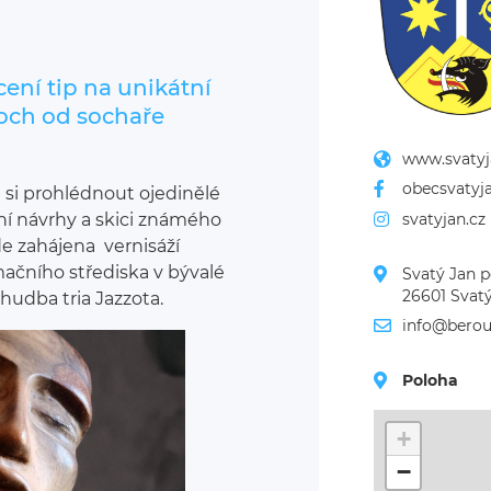
cení tip na unikátní
och od sochaře
www.svatyj
obecsvatyj
i prohlédnout ojedinělé
svatyjan.cz
ní návrhy a skici známého
e zahájena vernisáží
mačního střediska v bývalé
Svatý Jan p
26601 Svat
hudba tria Jazzota.
info@berou
Poloha
+
−