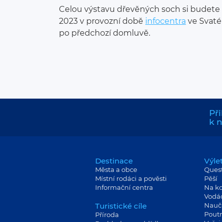
Celou výstavu dřevěných soch si budete
2023 v provozní době
infocentra
ve Svaté
po předchozí domluvě.
Při
k 
Destinace
Výle
Města a obce
Ques
Místní rodáci a pověsti
Pěší
Informační centra
Na ko
Vodá
Turistické cíle
Nauč
Poutn
Příroda