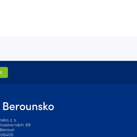
ko, z. s.
 Husovo nám. 69
 Beroun
406405