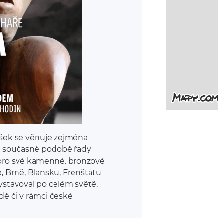
ušek se věnuje zejména
na současné podobě řady
 pro své kamenné, bronzové
ze, Brně, Blansku, Frenštátu
stavoval po celém světě,
dě či v rámci české