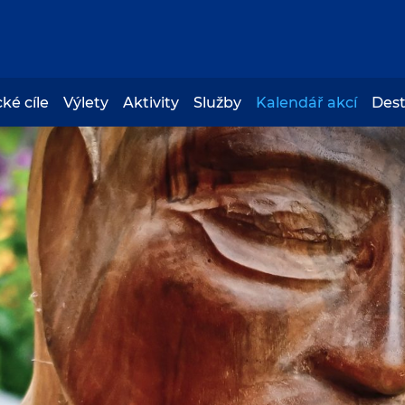
cké cíle
Výlety
Aktivity
Služby
Kalendář akcí
Des