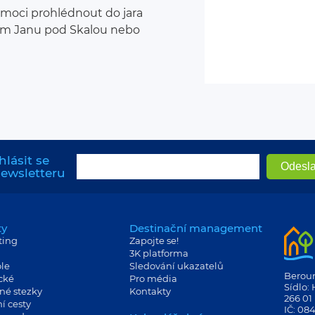
 moci prohlédnout do jara
m Janu pod Skalou nebo
hlásit se
newsletteru
ty
Destinační management
ting
Zapojte se!
3K platforma
le
Sledování ukazatelů
Berouns
cké
Pro média
Sídlo:
né stezky
Kontakty
266 01
í cesty
IČ: 08