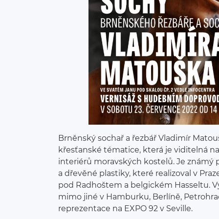
Brněnský sochař a řezbář Vladimír Mato
křesťanské tématice, která je viditelná 
interiérů moravských kostelů. Je známý
a dřevěné plastiky, které realizoval v Pra
pod Radhoštem a belgickém Hasseltu. Vy
mimo jiné v Hamburku, Berlíně, Petrohra
reprezentace na EXPO 92 v Seville.