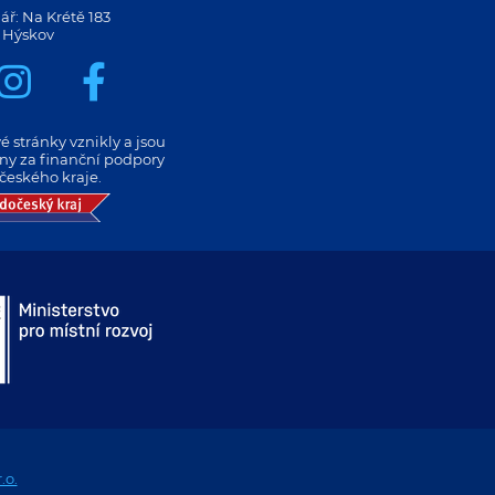
ář: Na Krétě 183
 Hýskov
 stránky vznikly a jsou
eny za finanční podpory
českého kraje.
.o.