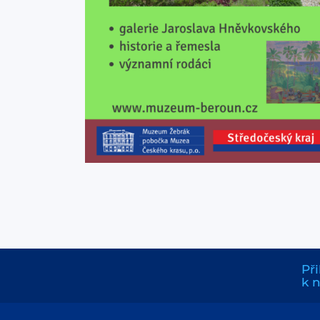
Při
k 