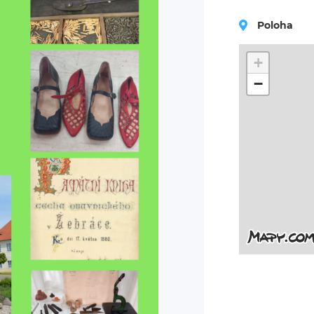
Poloha
+
−