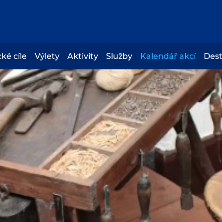
cké cíle
Výlety
Aktivity
Služby
Kalendář akcí
Des