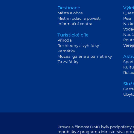
Destinace
Výle
Města a obce
Ques
Místní rodáci a pověsti
Pěší
Informační centra
Na ko
Vodá
Turistické cíle
Nauč
Poutn
Příroda
Veře
Rozhledny a vyhlídky
Památky
Aktiv
Muzea, galerie a památníky
Za zvířátky
Sport
Kultu
Relax
Služ
Gast
Ubyt
Provoz a činnost DMO byly podpořeny z
republiky z programu Ministerstva pro m