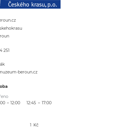
roun.cz
kehokrasu
roun
4 251
9
rák
muzeum-beroun.cz
doba
řeno
:00
–
12:00
12:45
–
17:00
1
Kč