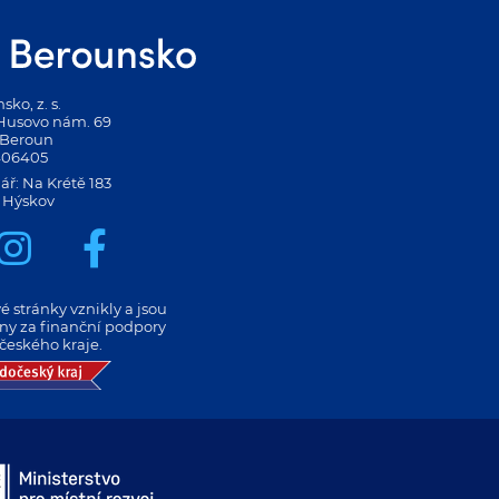
ko, z. s.
 Husovo nám. 69
 Beroun
406405
ář: Na Krétě 183
 Hýskov
 stránky vznikly a jsou
eny za finanční podpory
českého kraje.