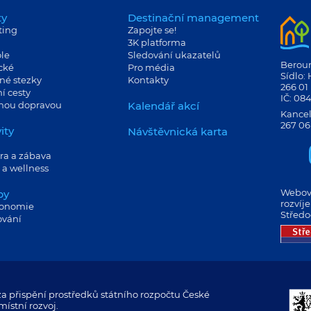
ty
Destinační management
ting
Zapojte se!
3K platforma
le
Sledování ukazatelů
Berouns
cké
Pro média
Sídlo:
né stezky
Kontakty
266 01
í cesty
IČ: 08
jnou dopravou
Kalendář akcí
Kancel
267 06
ity
Návštěvnická karta
ra a zábava
 a wellness
Webové
by
rozvíj
ronomie
Středo
ování
a přispění prostředků státního rozpočtu České
ístní rozvoj.