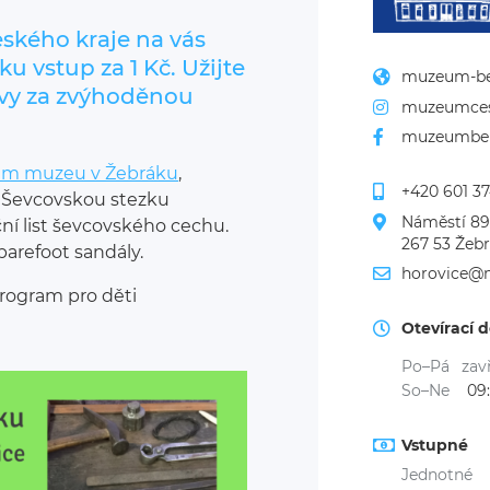
eského kraje na vás
 vstup za 1 Kč. Užijte
muzeum-be
avy za zvýhoděnou
muzeumces
muzeumbe
ém muzeu v Žebráku
,
+420 601 37
 Ševcovskou stezku
Náměstí 8
ní list ševcovského cechu.
267 53 Žeb
barefoot sandály.
horovice@
rogram pro děti
Otevírací 
Po–Pá
zav
So–Ne
09
Vstupné
Jednotné