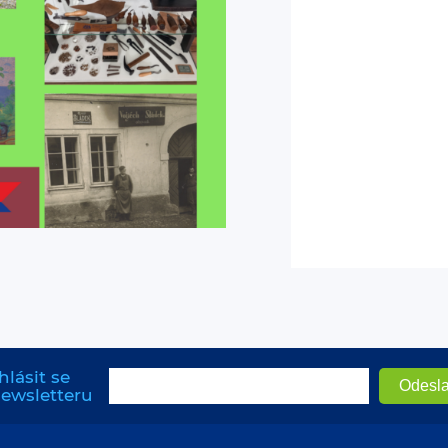
hlásit se
newsletteru