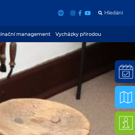
tinační management
Vycházky přírodou