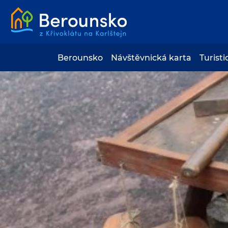
Berounsko
Návštěvnická karta
Turisti