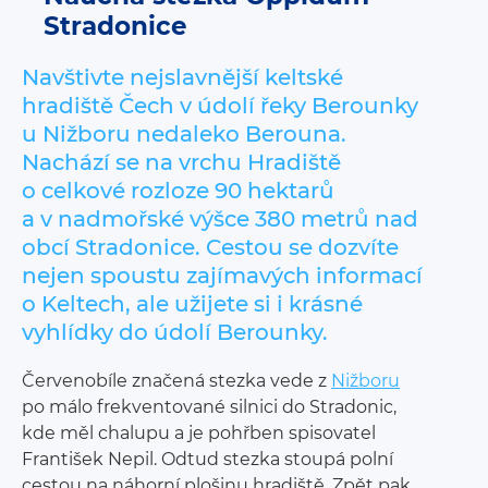
Stradonice
Navštivte nejslavnější keltské
hradiště Čech v údolí řeky Berounky
u Nižboru nedaleko Berouna.
Nachází se na vrchu Hradiště
o celkové rozloze 90 hektarů
a v nadmořské výšce 380 metrů nad
obcí Stradonice. Cestou se dozvíte
nejen spoustu zajímavých informací
o Keltech, ale užijete si i krásné
vyhlídky do údolí Berounky.
Červenobíle značená stezka vede z
Nižboru
po málo frekventované silnici do Stradonic,
kde měl chalupu a je pohřben spisovatel
František Nepil. Odtud stezka stoupá polní
cestou na náhorní plošinu hradiště. Zpět pak