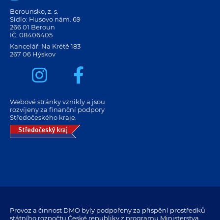
Berounsko, z. s.
Sídlo: Husovo nám. 69
266 01 Beroun
IČ: 08406405
Kancelář: Na Krétě 183
267 06 Hýskov
Webové stránky vznikly a jsou
rozvíjeny za finanční podpory
Středočeského kraje.
Provoz a činnost DMO byly podpořeny za přispění prostředků
státního rozpočtu České republiky z programu Ministerstva