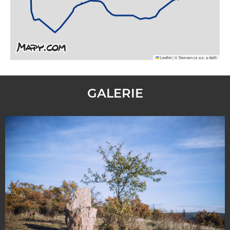
Leaflet
|
© Seznam.cz a.s. a další
GALERIE