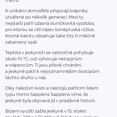
metrů.
K unikátní atmosféře přispívají krápníky
utvářené po několik generací. Mezi ty
nejstarší patří úžasná sluníčkovitá výzdoba,
pro kterou se vžil název koněpruská růžice.
Kromě kalcitu obsahuje také čirý či mléčně
zabarvený opál.
Teplota v jeskyních se celoročně pohybuje
okolo 10 °C, což vyhovuje netopýrům
a vrápencům. Ti jsou přísně chráněni
a jeskyně patří k nejvýznamnějším biotopům
těchto druhů u nás.
Díky nálezům kostí a nástrojů patřícím lidem
typu Homo Sappiens Sappiens víme, že
jeskyně byla obývaná již v pradávné historii.
Bizarní využití zažila jeskyně v 15. století