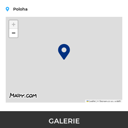
Poloha
+
−
Leaflet
|
© Seznam.cz a.s. a další
GALERIE