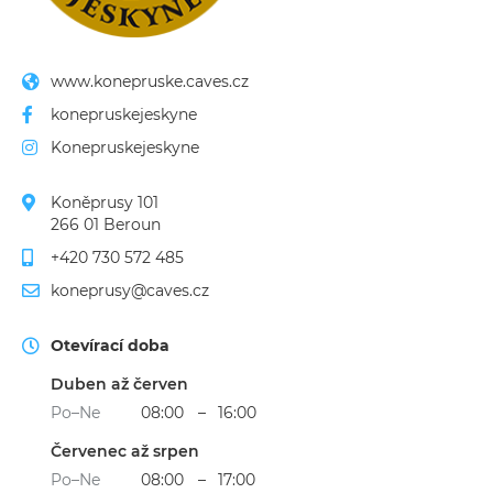
www.konepruske.caves.cz
konepruskejeskyne
Konepruskejeskyne
Koněprusy 101

266 01 Beroun
+420 730 572 485
koneprusy@caves.cz
Otevírací doba
Duben až červen
Po–Ne
08:00
–
16:00
Červenec až srpen
Po–Ne
08:00
–
17:00