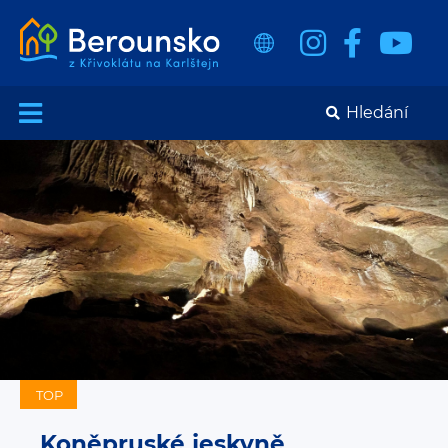
TOP
Koněpruské jeskyně