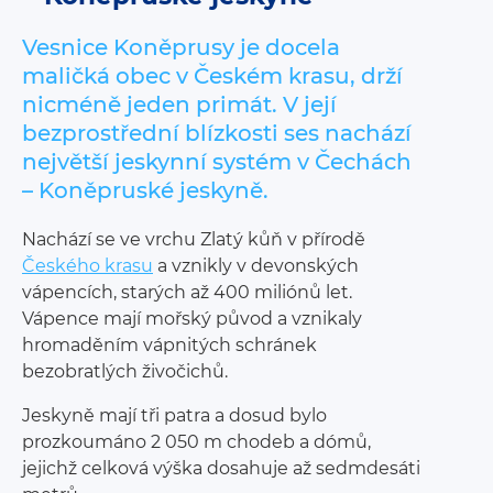
Vesnice Koněprusy je docela
maličká obec v Českém krasu, drží
nicméně jeden primát. V její
bezprostřední blízkosti ses nachází
největší jeskynní systém v Čechách
– Koněpruské jeskyně.
Nachází se ve vrchu Zlatý kůň v přírodě
Českého krasu
a vznikly v devonských
vápencích, starých až 400 miliónů let.
Vápence mají mořský původ a vznikaly
hromaděním vápnitých schránek
bezobratlých živočichů.
Jeskyně mají tři patra a dosud bylo
prozkoumáno 2 050 m chodeb a dómů,
jejichž celková výška dosahuje až sedmdesáti