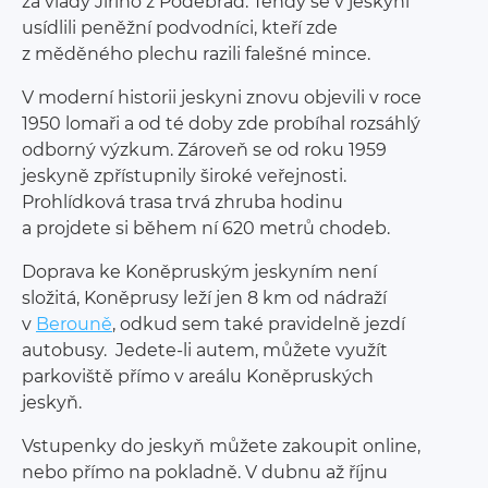
za vlády Jiřího z Poděbrad. Tehdy se v jeskyni
usídlili peněžní podvodníci, kteří zde
z měděného plechu razili falešné mince.
V moderní historii jeskyni znovu objevili v roce
1950 lomaři a od té doby zde probíhal rozsáhlý
odborný výzkum. Zároveň se od roku 1959
jeskyně zpřístupnily široké veřejnosti.
Prohlídková trasa trvá zhruba hodinu
a projdete si během ní 620 metrů chodeb.
Doprava ke Koněpruským jeskyním není
složitá, Koněprusy leží jen 8 km od nádraží
v
Berouně
, odkud sem také pravidelně jezdí
autobusy. Jedete-li autem, můžete využít
parkoviště přímo v areálu Koněpruských
jeskyň.
Vstupenky do jeskyň můžete zakoupit online,
nebo přímo na pokladně. V dubnu až říjnu