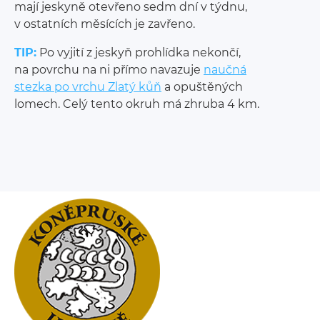
mají jeskyně otevřeno sedm dní v týdnu,
v ostatních měsících je zavřeno.
TIP:
Po vyjití z jeskyň prohlídka nekončí,
na povrchu na ni přímo navazuje
naučná
stezka po vrchu Zlatý kůň
a opuštěných
lomech. Celý tento okruh má zhruba 4 km.