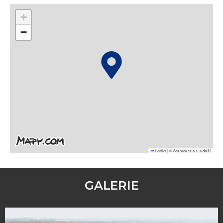
+
−
Leaflet
|
© Seznam.cz a.s. a další
GALERIE