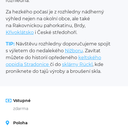
rozhledna.
Za hezkého počasí je z rozhledny nádherný
výhled nejen na okolní obce, ale také
na Rakovnickou pahorkatinu, Brdy,
Křivoklátsko
i České středohoří.
TIP:
Návštěvu rozhledny doporučujeme spojit
s výletem do nedalekého
Nižboru
. Zavítat
můžete do historií opředeného
keltského
oppidia Stradonice
či do
sklárny Rückl
, kde
proniknete do tajů výroby a broušení skla.
Vstupné
zdarma
Poloha