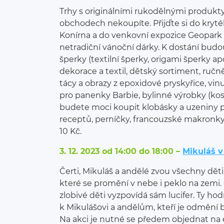
Trhy s originálními rukodělnými produkty
obchodech nekoupíte. Přijďte si do kryt
Konírna a do venkovní expozice Geopark 
netradiční vánoční dárky. K dostání bud
šperky (textilní šperky, origami šperky ap
dekorace a textil, dětský sortiment, ručn
tácy a obrazy z epoxidové pryskyřice, vin
pro panenky Barbie, bylinné výrobky (kos
budete moci koupit klobásky a uzeniny 
receptů, perníčky, francouzské makronky
10 Kč.
3. 12. 2023 od 14:00 do 18:00 –
Mikuláš 
Čerti, Mikuláš a andělé zvou všechny dě
které se promění v nebe i peklo na zemi. 
zlobivé děti vyzpovídá sám lucifer. Ty ho
k Mikulášovi a andělům, kteří je odmění
Na akci je nutné se předem objednat na