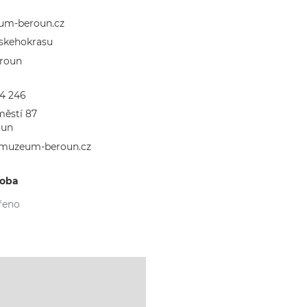
m-beroun.cz
kehokrasu
roun
74 246
ěstí 87
oun
muzeum-beroun.cz
doba
řeno