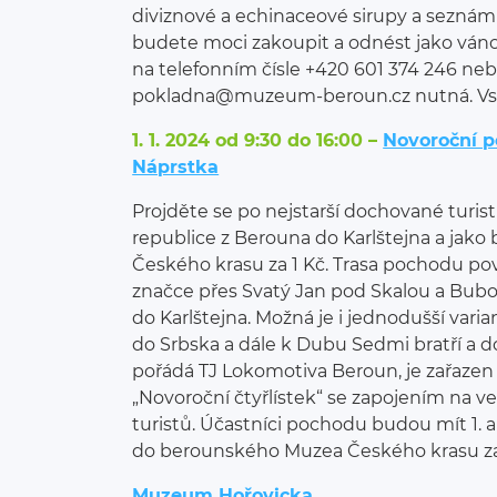
diviznové a echinaceové sirupy a seznámíte
budete moci zakoupit a odnést jako váno
na telefonním čísle +420 601 374 246 ne
pokladna@muzeum-beroun.cz nutná. Vst
1. 1. 2024 od 9:30 do 16:00 –
Novoroční p
Náprstka
Projděte se po nejstarší dochované turis
republice z Berouna do Karlštejna a jak
Českého krasu za 1 Kč. Trasa pochodu po
značce přes Svatý Jan pod Skalou a Bub
do Karlštejna. Možná je i jednodušší var
do Srbska a dále k Dubu Sedmi bratří a do
pořádá TJ Lokomotiva Beroun, je zařazen 
„Novoroční čtyřlístek“ se zapojením na v
turistů. Účastníci pochodu budou mít 1. a
do berounského Muzea Českého krasu za 
Muzeum Hořovicka