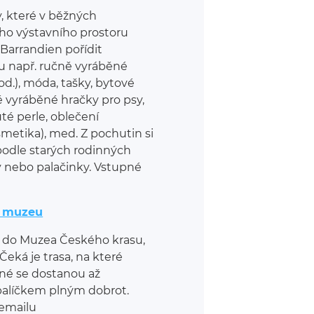
, které v běžných
ého výstavního prostoru
Barrandien pořídit
ou např. ručně vyráběné
od.), móda, tašky, bytové
ě vyráběné hračky pro psy,
uté perle, oblečení
metika), med. Z pochutin si
podle starých rodinných
 nebo palačinky. Vstupné
v muzeu
ti do Muzea Českého krasu,
Čeká je trasa, na které
dné se dostanou až
 balíčkem plným dobrot.
 emailu