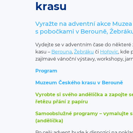
krasu
Vyražte na adventní akce Muzea
s pobočkami v Berouně, Žebráku
Vydejte se v adventním čase do někter
kasu –
Berouna
,
Žebráku
či
Hořovic
, kde
zajímavé vánoční výstavy, workshopy, jarm
Program
Muzeum Českého krasu v Berouně
Vyrobte si svého andělíčka a zapojte 
řetězu přání z papíru
Samoobslužné programy – vymalujte s
(andělíčka)
Po celý advent bude k dispozici na pok