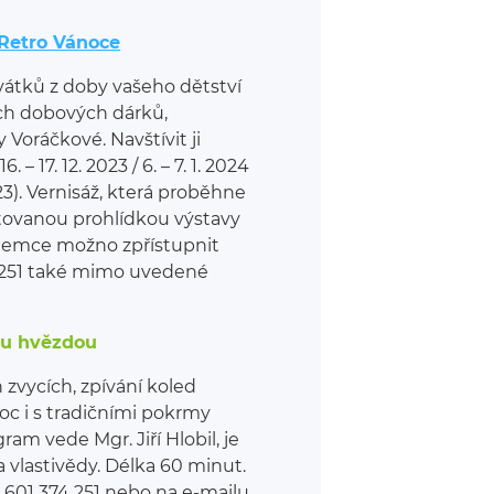
Retro Vánoce
átků z doby vašeho dětství
ých dobových dárků,
 Voráčkové. Navštívit ji
6. – 17. 12. 2023 / 6. – 7. 1. 2024
023). Vernisáž, která proběhne
entovanou prohlídkou výstavy
ájemce možno zpřístupnit
4 251 také mimo uvedené
kou hvězdou
 zvycích, zpívání koled
c i s tradičními pokrmy
am vede Mgr. Jiří Hlobil, je
 vlastivědy. Délka 60 minut.
 601 374 251 nebo na e-mailu