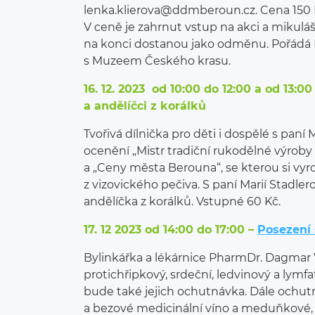
lenka.klierova@ddmberoun.cz. Cena 150 K
V ceně je zahrnut vstup na akci a mikuláš
na konci dostanou jako odměnu. Pořádá
s Muzeem Českého krasu.
16. 12. 2023 od 10:00 do 12:00 a od 13:0
a andělíčci z korálků
Tvořivá dílnička pro děti i dospělé s paní
ocenění „Mistr tradiční rukodělné výroby
a „Ceny města Berouna“, se kterou si vy
z vizovického pečiva. S paní Marií Stadle
andělíčka z korálků. Vstupné 60 Kč.
17. 12 2023 od 14:00 do 17:00 –
Posezení 
Bylinkářka a lékárnice PharmDr. Dagmar
protichřipkový, srdeční, ledvinový a lymf
bude také jejich ochutnávka. Dále ochut
a bezové medicinální víno a meduňkové, 