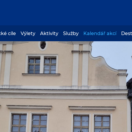
cké cíle
Výlety
Aktivity
Služby
Kalendář akcí
Des