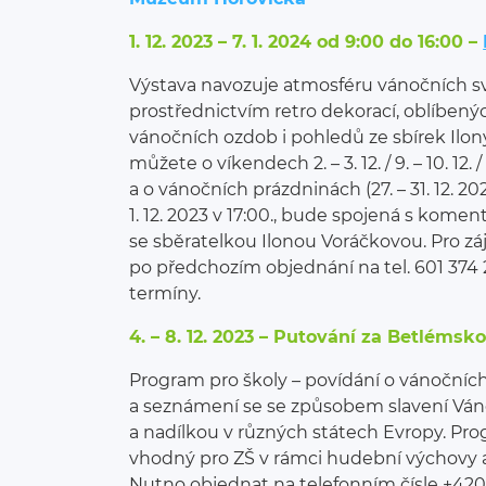
1. 12. 2023 – 7. 1. 2024 od 9:00 do 16:00 –
Výstava navozuje atmosféru vánočních sv
prostřednictvím retro dekorací, oblíben
vánočních ozdob i pohledů ze sbírek Ilony
můžete o víkendech 2. – 3. 12. / 9. – 10. 12. / 1
a o vánočních prázdninách (27. – 31. 12. 2
1. 12. 2023 v 17:00., bude spojená s kom
se sběratelkou Ilonou Voráčkovou. Pro z
po předchozím objednání na tel. 601 37
termíny.
4. – 8. 12. 2023 – Putování za Betléms
Program pro školy – povídání o vánočních
a seznámení se se způsobem slavení Váno
a nadílkou v různých státech Evropy. Progr
vhodný pro ZŠ v rámci hudební výchovy a
Nutno objednat na telefonním čísle +420