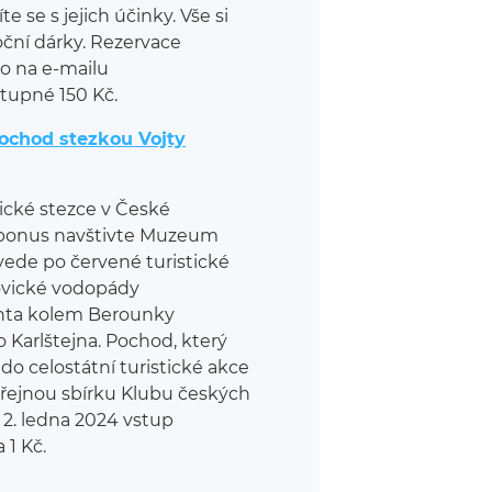
 se s jejich účinky. Vše si
ční dárky. Rezervace
bo na e-mailu
upné 150 Kč.
ochod stezkou Vojty
tické stezce v České
o bonus navštivte Muzeum
vede po červené turistické
ovické vodopády
ianta kolem Berounky
 Karlštejna. Pochod, který
do celostátní turistické akce
eřejnou sbírku Klubu českých
 2. ledna 2024 vstup
1 Kč.