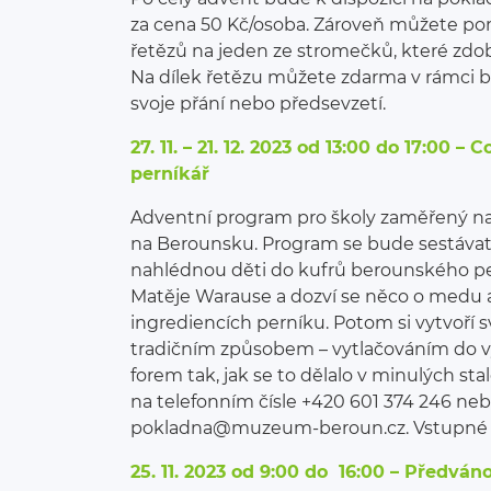
za cena 50 Kč/osoba. Zároveň můžete po
řetězů na jeden ze stromečků, které zd
Na dílek řetězu můžete zdarma v rámci
svoje přání nebo předsevzetí.
27. 11. – 21. 12. 2023 od 13:00 do 17:00 
perníkář
Adventní program pro školy zaměřený na 
na Berounsku. Program se bude sestávat 
nahlédnou děti do kufrů berounského pe
Matěje Warause a dozví se něco o medu a
ingrediencích perníku. Potom si vytvoří s
tradičním způsobem – vytlačováním do 
forem tak, jak se to dělalo v minulých st
na telefonním čísle +420 601 374 246 ne
pokladna@muzeum-beroun.cz. Vstupné 
25. 11. 2023 od 9:00 do 16:00 – Předván