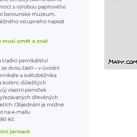
moct s výrobou papírového
obí berounské muzeum.
 běžného vstupného napsat
– Co musí umět a znát
tradici perníkářství
ze dvou částí – v úvodní
rníkáře a světoběžníka
 koření, důležitých
vůj vlastní perníček
vyřezávaných dřevěných
aletích. Objednání je možné
bo na e-mailu
80 Kč.
oční jarmark