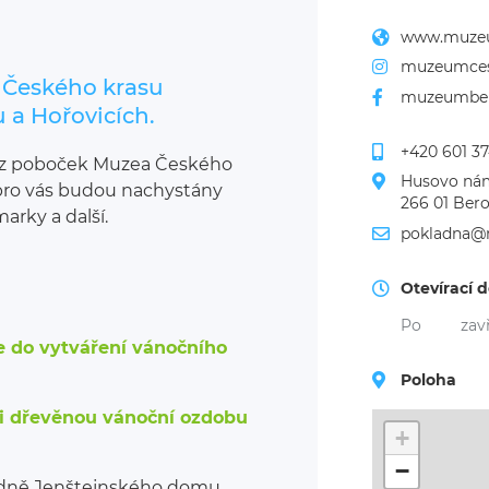
www.muzeu
muzeumces
 Českého krasu
muzeumbe
 a Hořovicích.
+420 601 3
é z poboček Muzea Českého
Husovo nám
 pro vás budou nachystány
266 01 Ber
arky a další.
pokladna@
Otevírací 
Po
zav
se do vytváření vánočního
Poloha
i dřevěnou vánoční ozdobu
+
−
ladně Jenštejnského domu