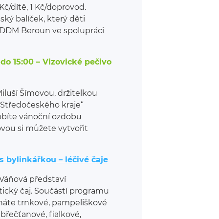
č/dítě, 1 Kč/doprovod.
ský balíček, který děti
 DDM Beroun ve spolupráci
0 do 15:00 – Vizovické pečivo
 Miluší Šímovou, držitelkou
 Středočeského kraje“
robíte vánoční ozdobu
rovou si můžete vytvořit
s bylinkářkou – léčivé čaje
 Váňová představí
atický čaj. Součástí programu
náte trnkové, pampeliškové
břečťanové, fialkové,