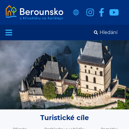
Turistické cíle
Příroda
Rozhledny a vyhlídky
Památky