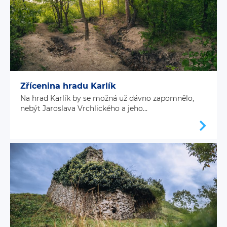
Zřícenina hradu Karlík
Na hrad Karlík by se možná už dávno zapomnělo,
nebýt Jaroslava Vrchlického a jeho...