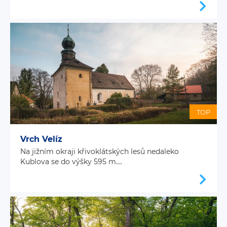
TOP
Vrch Velíz
Na jižním okraji křivoklátských lesů nedaleko
Kublova se do výšky 595 m....