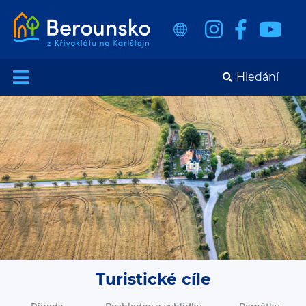
Turistické cíle
Příroda
Rozhledny a vyhlídky
Památky