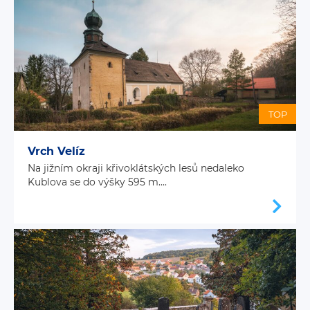
TOP
Vrch Velíz
Na jižním okraji křivoklátských lesů nedaleko
Kublova se do výšky 595 m....