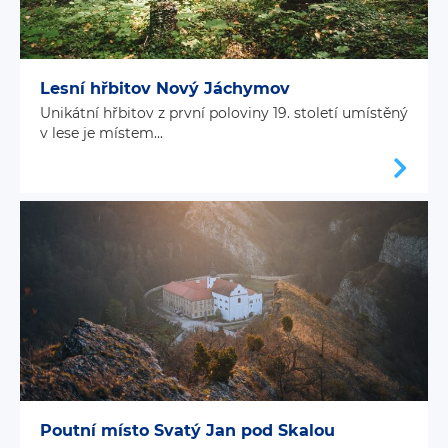
Lesní hřbitov Nový Jáchymov
Unikátní hřbitov z první poloviny 19. století umístěný
v lese je místem...
Poutní místo Svatý Jan pod Skalou