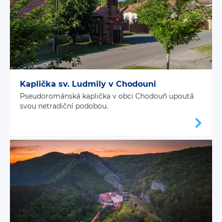
Kaplička sv. Ludmily v Chodouni
Pseudorománská kaplička v obci Chodouň upoutá
svou netradiční podobou.